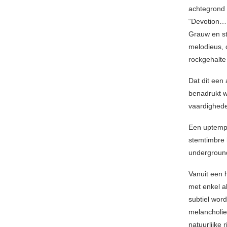
achtegrond 
“Devotion…
Grauw en st
melodieus, 
rockgehalte
Dat dit een
benadrukt w
vaardighede
Een uptempo
stemtimbre 
underground
Vanuit een 
met enkel a
subtiel wor
melancholie
natuurlijke