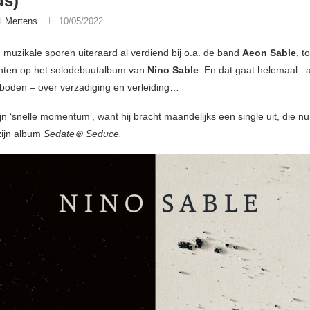
ds)
l Mertens
10/05/2022
jn muzikale sporen uiteraard al verdiend bij o.a. de band
Aeon Sable
, t
hten op het solodebuutalbum van
Nino Sable
. En dat gaat helemaal– a
oden – over verzadiging en verleiding…
jn ‘snelle momentum’, want hij bracht maandelijks een single uit, die n
zijn album
Sedate⊚ Seduce.