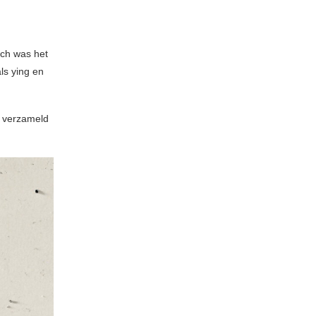
och was het
ls ying en
u verzameld