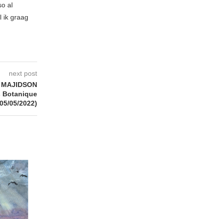
so al
l ik graag
next post
A MAJIDSON
s Botanique
(05/05/2022)