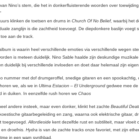
van Nino’s stem, die het in donkerfluisterende woorden over toewijding
”
uurs klinken de toetsen en drums in
Church Of No Belief,
waarbij het d
duale zanglijn is die zachtheid toevoegt. De diepdonkere baslijn voegt
 toe aan de track.
 album is waarin heel verschillende emoties via verschillende wegen ste
orden is meteen duidelijk. Nino Sable haalde zijn deskundige muzikale
n duidelijk bij verschillende invloeden en doet daar helemaal zijn eige
 nummer met dof drumgeroffel, snedige gitaren en een spookachtig,
horen we, als we in
Ultima Estacion – El Underground
gedwee mee de
 in duiken. In eenzelfde rush horen we
Chaos
heel andere insteek, maar even donker, klinkt het zachte
Beautiful Dea
koestische gitaarbegeleiding en zang, waarna ook elektrische gitaar, 
dt toegevoegd.
Allordieside
kent dezelfde rust en subtiliteit, maar vloeit
 en droefnis.
Hydra
is van de zachte tracks onze favoriet, met zijn ethe
 ritme in een wam synthbad.