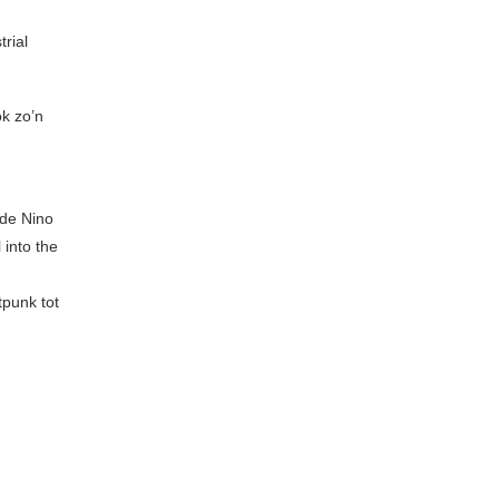
rial
k zo’n
nde Nino
 into the
tpunk tot