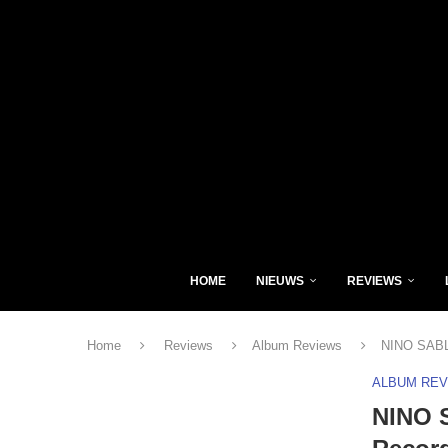
HOME
NIEUWS
REVIEWS
Home
Reviews
Album Reviews
NINO SABL
ALBUM RE
NINO 