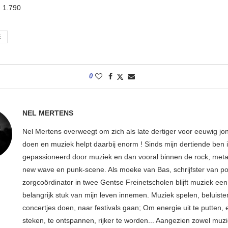
:
1.790
E
0
NEL MERTENS
Nel Mertens overweegt om zich als late dertiger voor eeuwig jo
doen en muziek helpt daarbij enorm ! Sinds mijn dertiende ben 
gepassioneerd door muziek en dan vooral binnen de rock, metal
new wave en punk-scene. Als moeke van Bas, schrijfster van p
zorgcoördinator in twee Gentse Freinetscholen blijft muziek een
belangrijk stuk van mijn leven innemen. Muziek spelen, beluiste
concertjes doen, naar festivals gaan; Om energie uit te putten, e
steken, te ontspannen, rijker te worden... Aangezien zowel muz