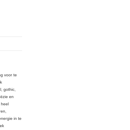
ng voor te
ik
, gothic,
oëzie en
 heel
ren,
nergie in te
iek