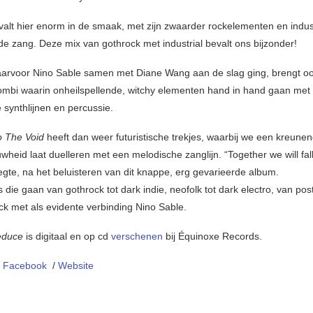
valt hier enorm in de smaak, met zijn zwaarder rockelementen en indust
de zang. Deze mix van gothrock met industrial bevalt ons bijzonder!
aarvoor Nino Sable samen met Diane Wang aan de slag ging, brengt oo
jlcombi waarin onheilspellende, witchy elementen hand in hand gaan met
he synthlijnen en percussie.
o The Void
heeft dan weer futuristische trekjes, waarbij we een kreune
uwheid laat duelleren met een melodische zanglijn. “Together we will fall
egte, na het beluisteren van dit knappe, erg gevarieerde album.
die gaan van gothrock tot dark indie, neofolk tot dark electro, van pos
ock met als evidente verbinding Nino Sable.
educe
is digitaal en op cd
verschenen
bij Équinoxe Records.
/
Facebook
/
Website