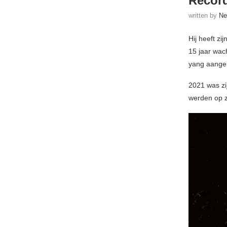
Recor
written by
Ne
Hij heeft zi
15 jaar wac
yang aangeb
2021 was zi
werden op 