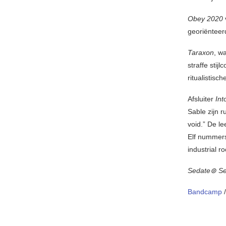
Obey 2020
georiënteer
Taraxon
, w
straffe sti
ritualistisc
Afsluiter
Int
Sable zijn r
void.” De le
Elf nummers 
industrial r
Sedate⊚ S
Bandcamp