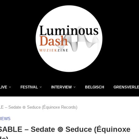
LIVE
FESTIVAL
INTERVIEW
BELGISCH
GRENSVERL
E – Sedate ⊚ Seduce (Équinoxe Records)
VIEWS
SABLE – Sedate ⊚ Seduce (Équinoxe