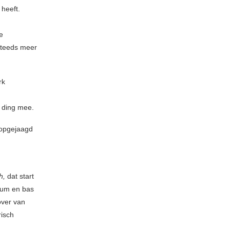
 heeft.
e
 steeds meer
rk
n ding mee.
 opgejaagd
th,
dat start
drum en bas
 over van
risch