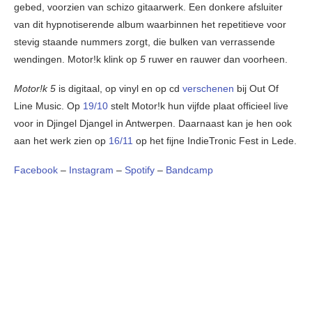
gebed, voorzien van schizo gitaarwerk. Een donkere afsluiter
van dit hypnotiserende album waarbinnen het repetitieve voor
stevig staande nummers zorgt, die bulken van verrassende
wendingen. Motor!k klink op
5
ruwer en rauwer dan voorheen.
Motor!k 5
is digitaal, op vinyl en op cd
verschenen
bij Out Of
Line Music. Op
19/10
stelt Motor!k hun vijfde plaat officieel live
voor in Djingel Djangel in Antwerpen. Daarnaast kan je hen ook
aan het werk zien op
16/11
op het fijne IndieTronic Fest in Lede.
Facebook
–
Instagram
–
Spotify
–
Bandcamp