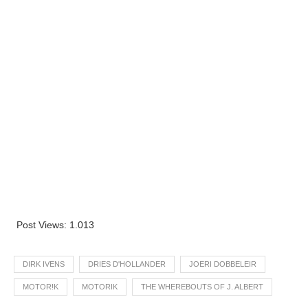
Post Views:
1.013
DIRK IVENS
DRIES D'HOLLANDER
JOERI DOBBELEIR
MOTOR!K
MOTORIK
THE WHEREBOUTS OF J. ALBERT