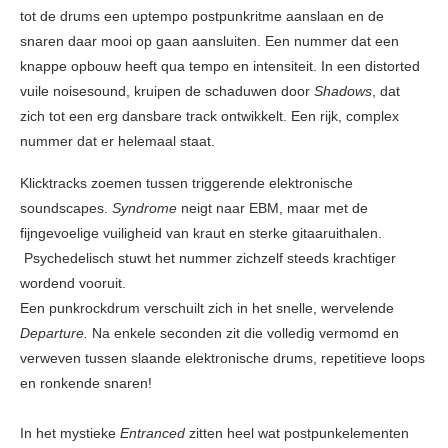
tot de drums een uptempo postpunkritme aanslaan en de
snaren daar mooi op gaan aansluiten. Een nummer dat een
knappe opbouw heeft qua tempo en intensiteit. In een distorted
vuile noisesound, kruipen de schaduwen door
Shadows
, dat
zich tot een erg dansbare track ontwikkelt. Een rijk, complex
nummer dat er helemaal staat.
Klicktracks zoemen tussen triggerende elektronische
soundscapes.
Syndrome
neigt naar EBM, maar met de
fijngevoelige vuiligheid van kraut en sterke gitaaruithalen.
Psychedelisch stuwt het nummer zichzelf steeds krachtiger
wordend vooruit.
Een punkrockdrum verschuilt zich in het snelle, wervelende
Departure.
Na enkele seconden zit die volledig vermomd en
verweven tussen slaande elektronische drums, repetitieve loops
en ronkende snaren!
In het mystieke
Entranced
zitten heel wat postpunkelementen