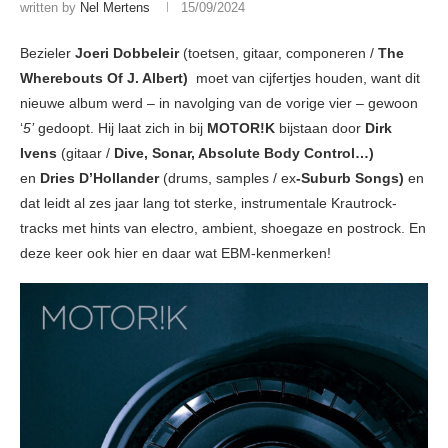
written by
Nel Mertens
15/09/2024
Bezieler
Joeri Dobbeleir
(toetsen, gitaar, componeren /
The
Wherebouts Of J. Albert)
moet van cijfertjes houden, want dit
nieuwe album werd – in navolging van de vorige vier – gewoon
‘
5’
gedoopt. Hij laat zich in bij
MOTOR!K
bijstaan door
Dirk
Ivens
(gitaar /
Dive, Sonar, Absolute Body Control…)
en
Dries D’Hollander
(drums, samples / ex
-Suburb Songs)
en
dat leidt al zes jaar lang tot sterke, instrumentale Krautrock-
tracks met hints van electro, ambient, shoegaze en postrock. En
deze keer ook hier en daar wat EBM-kenmerken!