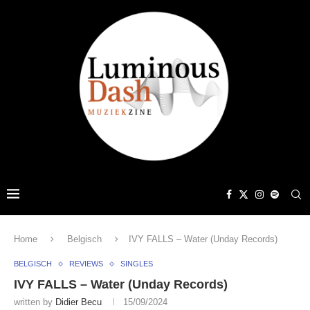
Home
Belgisch
IVY FALLS – Water (Unday Records)
BELGISCH
REVIEWS
SINGLES
IVY FALLS – Water (Unday Records)
written by
Didier Becu
15/09/2024