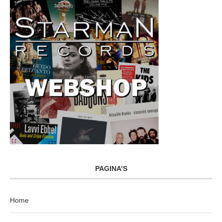
PAGINA’S
Home