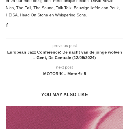
er 24 uur mee bezig ben. Persoonlijke helden: David Bowie,
Nico, The Fall, The Sound, Talk Talk. Eeuwige liefde aan Peuk,
HEISA, Head On Stone en Whispering Sons.
previous post
European Jazz Conference: De nacht van de jonge wolven
– Gent, De Centrale (12/09/2024)
next post
MOTOR!K – Motor!k 5
YOU MAY ALSO LIKE