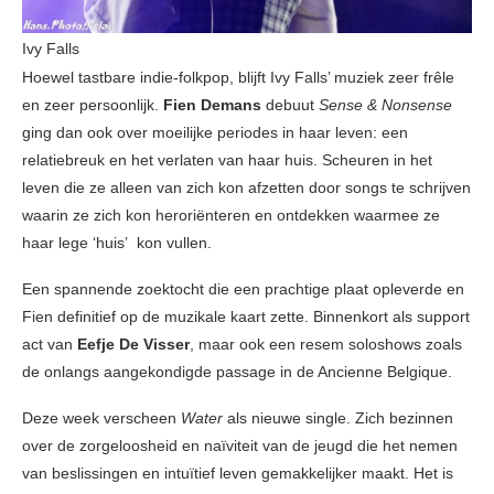
Ivy Falls
Hoewel tastbare indie-folkpop, blijft Ivy Falls’ muziek zeer frêle
en zeer persoonlijk.
Fien Demans
debuut
Sense & Nonsense
ging dan ook over moeilijke periodes in haar leven: een
relatiebreuk en het verlaten van haar huis. Scheuren in het
leven die ze alleen van zich kon afzetten door songs te schrijven
waarin ze zich kon heroriënteren en ontdekken waarmee ze
haar lege ‘huis’ kon vullen.
Een spannende zoektocht die een prachtige plaat opleverde en
Fien definitief op de muzikale kaart zette. Binnenkort als support
act van
Eefje De Visser
, maar ook een resem soloshows zoals
de onlangs aangekondigde passage in de Ancienne Belgique.
Deze week verscheen
Water
als nieuwe single. Zich bezinnen
over de zorgeloosheid en naïviteit van de jeugd die het nemen
van beslissingen en intuïtief leven gemakkelijker maakt. Het is