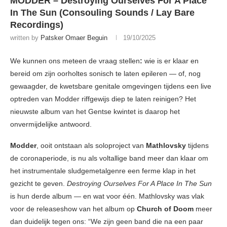
MODDER – Destroying Ourselves For A Place
In The Sun (Consouling Sounds / Lay Bare
Recordings)
written by
Patsker Omaer Beguin
19/10/2025
We kunnen ons meteen de vraag stellen
:
wie is er klaar en
bereid om zijn oorholtes sonisch te laten epileren — of, nog
gewaagder, de kwetsbare genitale omgevingen tijdens een live
optreden van Modder riffgewijs diep te laten reinigen? Het
nieuwste album van het Gentse kwintet is daarop het
onvermijdelijke antwoord.
Modder
, ooit ontstaan als soloproject van
Mathlovsky
tijdens
de coronaperiode, is nu als voltallige band meer dan klaar om
het instrumentale sludgemetalgenre een ferme klap in het
gezicht te geven.
Destroying Ourselves For A Place In The Sun
is hun derde album — en wat voor één. Mathlovsky was vlak
voor de releaseshow van het album op
Church of Doom
meer
dan duidelijk tegen ons: “We zijn geen band die na een paar