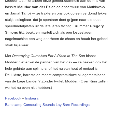
Modder test niet alleen onze gehoorzaamheid aan de riffs van
bassist
Maurice van der Es
en de gitaarmuur van Mathlovsky
en
Jamal Talibi
— ze trakteren ons ook op een verdomd lekker
stukje sologitaar, dat je spontaan doet grijpen naar die oude
speedmetalplaten uit de late jaren tachtig. Drummer
Gregory
Simons
tikt, beukt en martelt zich als een losgeslagen
nagelmachine een weg doorheen de chaos en houdt het geheel
strak bij elkaar.
Met
Destroying Ourselves For A Place In The Sun
blaast
Modder niet enkel de pannen van het dak — ze hakken ook het
hele gebinte aan splinters, of het nu van hout of metaal is.
De luidste, hardste en meest compromisloze sludgemetalband
van de Lage Landen? Zonder twijfel: Modder. (Over
Kiss
zullen
we het nu even niet hebben.)
Facebook
–
Instagram
Bandcamp
Consouling Sounds
Lay Bare Recordings