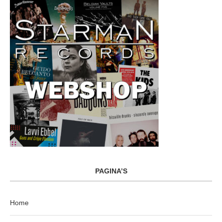
PAGINA’S
Home