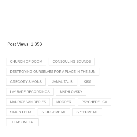
Post Views:
1.353
CHURCH OF DOOM
CONSOULING SOUNDS
DESTROYING OURSELVES FOR A PLACE IN THE SUN
GREGORY SIMONS
JAMAL TALIBI
KISS
LAY BARE RECORDINGS
MATHLOVSKY
MAURICE VAN DER ES
MODDER
PSYCHEDELICA
SIMON FELIX
SLUDGEMETAL
SPEEDMETAL
THRASHMETAL