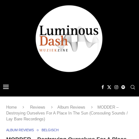
Home
Reviews
Album Reviews
MODDER –
Destroying Ourselves For A Place In The Sun (Consouling Sounds /
Lay Bare Recordings)
ALBUM REVIEWS
BELGISCH