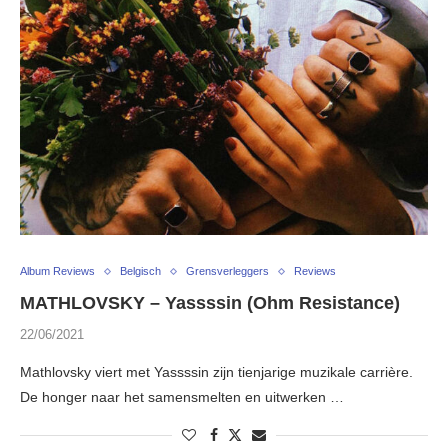
Album Reviews
Belgisch
Grensverleggers
Reviews
MATHLOVSKY – Yassssin (Ohm Resistance)
22/06/2021
Mathlovsky viert met Yassssin zijn tienjarige muzikale carrière.
De honger naar het samensmelten en uitwerken …