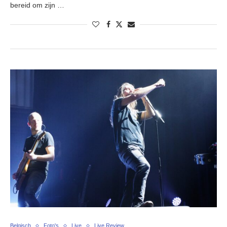
bereid om zijn …
Belgisch
Foto's
Live
Live Review