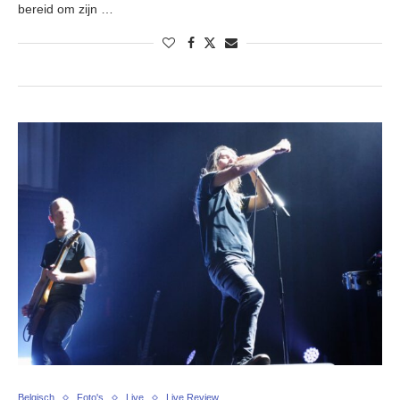
bereid om zijn …
Belgisch
Foto's
Live
Live Review