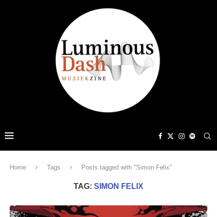
Home
Tags
Posts tagged with "Simon Felix"
TAG:
SIMON FELIX