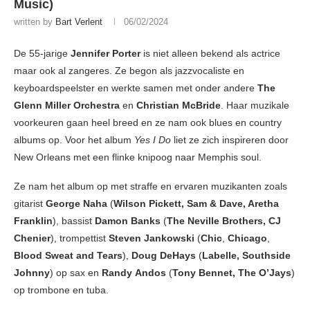
Music)
written by
Bart Verlent
06/02/2024
De 55-jarige
Jennifer Porter
is niet alleen bekend als actrice
maar ook al zangeres. Ze begon als jazzvocaliste en
keyboardspeelster en werkte samen met onder andere
The
Glenn Miller Orchestra
en
Christian McBride
. Haar muzikale
voorkeuren gaan heel breed en ze nam ook blues en country
albums op. Voor het album
Yes I Do
liet ze zich inspireren door
New Orleans met een flinke knipoog naar Memphis soul.
Ze nam het album op met straffe en ervaren muzikanten zoals
gitarist
George Naha
(
Wilson Pickett, Sam & Dave, Aretha
Franklin
), bassist
Damon Banks
(
The Neville Brothers, CJ
Chenier
), trompettist
Steven Jankowski
(
Chic
,
Chicago
,
Blood Sweat and Tears
),
Doug DeHays
(
Labelle, Southside
Johnny
) op sax en
Randy
Andos
(
Tony Bennet, The O’Jays
)
op trombone en tuba.