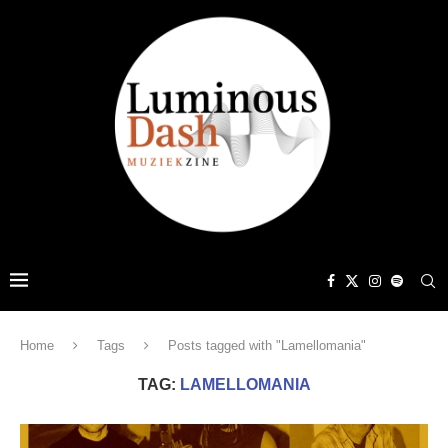
Home
Tags
Posts tagged with "Lamellomania"
TAG:
LAMELLOMANIA