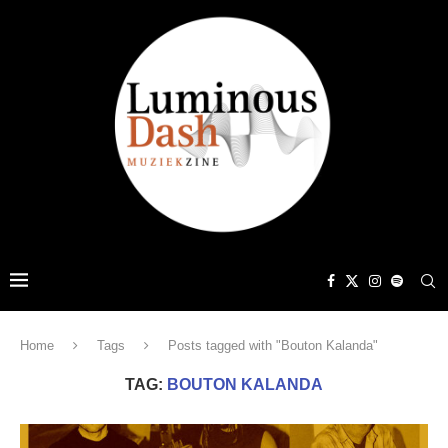
Home
Tags
Posts tagged with "Bouton Kalanda"
TAG:
BOUTON KALANDA