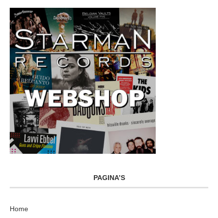
PAGINA’S
Home