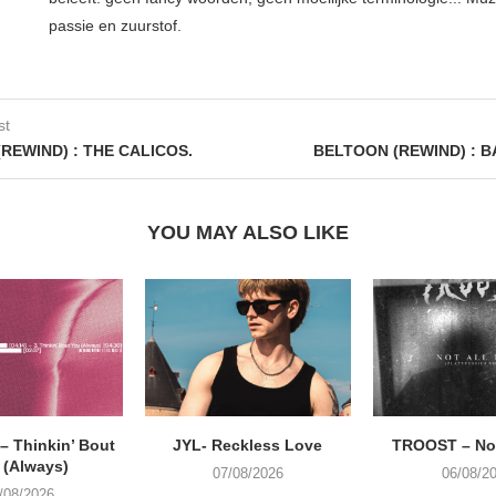
passie en zuurstof.
st
REWIND) : THE CALICOS.
BELTOON (REWIND) : 
YOU MAY ALSO LIKE
 Thinkin’ Bout
JYL- Reckless Love
TROOST – Not
 (Always)
07/08/2026
06/08/2
/08/2026