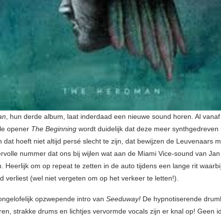
an
, hun derde album, laat inderdaad een nieuwe sound horen. Al vanaf
ale opener
The Beginning
wordt duidelijk dat deze meer synthgedreven i
 dat hoeft niet altijd persé slecht te zijn, dat bewijzen de Leuvenaars m
rvolle nummer dat ons bij wijlen wat aan de Miami Vice-sound van J
 Heerlijk om op repeat te zetten in de auto tijdens een lange rit waarbij
jd verliest (wel niet vergeten om op het verkeer te letten!).
ongelofelijk opzwepende intro van
Seeduway!
De hypnotiserende drum
ren, strakke drums en lichtjes vervormde vocals zijn er knal op! Geen i