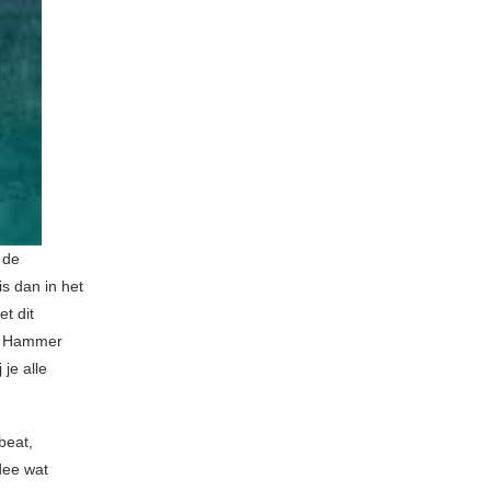
 de
s dan in het
et dit
an Hammer
 je alle
beat,
dee wat