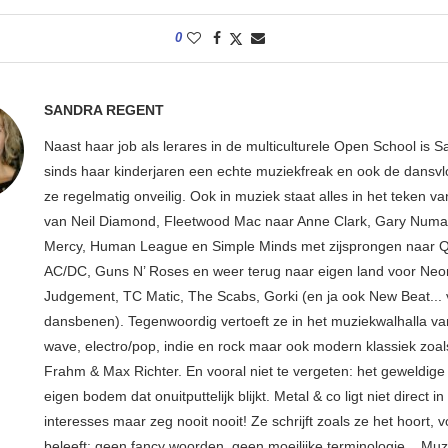
0
SANDRA REGENT
Naast haar job als lerares in de multiculturele Open School is S
sinds haar kinderjaren een echte muziekfreak en ook de dansv
ze regelmatig onveilig. Ook in muziek staat alles in het teken v
van Neil Diamond, Fleetwood Mac naar Anne Clark, Gary Numan
Mercy, Human League en Simple Minds met zijsprongen naar 
AC/DC, Guns N’ Roses en weer terug naar eigen land voor Neo
Judgement, TC Matic, The Scabs, Gorki (en ja ook New Beat... 
dansbenen). Tegenwoordig vertoeft ze in het muziekwalhalla van
wave, electro/pop, indie en rock maar ook modern klassiek zoals
Frahm & Max Richter. En vooral niet te vergeten: het geweldige 
eigen bodem dat onuitputtelijk blijkt. Metal & co ligt niet direct in
interesses maar zeg nooit nooit! Ze schrijft zoals ze het hoort, v
beleeft: geen fancy woorden, geen moeilijke terminologie... Muz