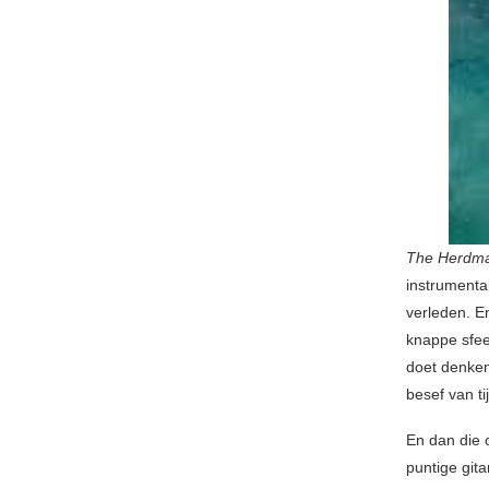
The Herdm
instrument
verleden. En
knappe sfee
doet denken.
besef van ti
En dan die 
puntige gita