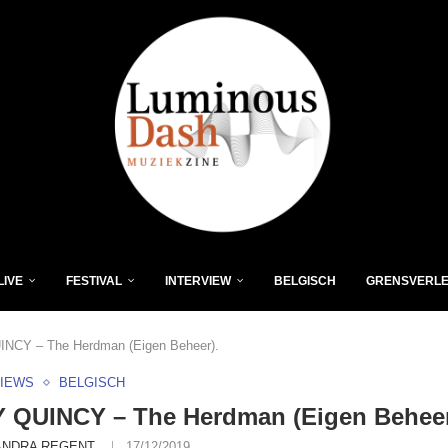
LIVE
FESTIVAL
INTERVIEW
BELGISCH
GRENSVERL
NCY – The Herdman (Eigen Beheer).
VIEWS
BELGISCH
 QUINCY – The Herdman (Eigen Beheer
ANDRA REGENT
17/12/2019