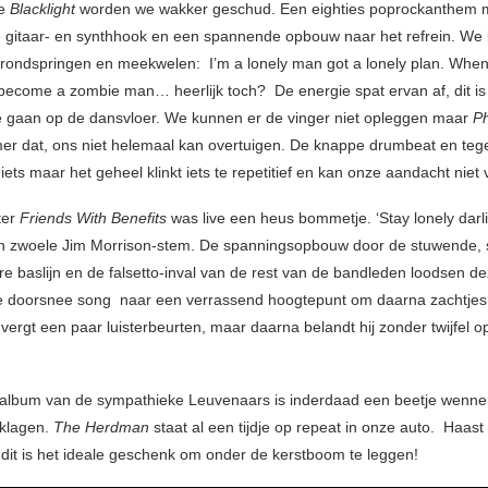
de
Blacklight
worden we wakker geschud. Een eighties poprockanthem 
 gitaar- en synthhook en een spannende opbouw naar het refrein. We 
rondspringen en meekwelen: I’m a lonely man got a lonely plan. When
ecome a zombie man… heerlijk toch? De energie spat ervan af, dit is 
e gaan op de dansvloer. We kunnen er de vinger niet opleggen maar
P
r dat, ons niet helemaal kan overtuigen. De knappe drumbeat en teg
ets maar het geheel klinkt iets te repetitief en kan onze aandacht niet
ter
Friends With Benefits
was live een heus bommetje. ‘Stay lonely darli
n zwoele Jim Morrison-stem. De spanningsopbouw door de stuwende, s
re baslijn en de falsetto-inval van de rest van de bandleden loodsen d
e doorsnee song naar een verrassend hoogtepunt om daarna zachtjes 
vergt een paar luisterbeurten, maar daarna belandt hij zonder twijfel 
album van de sympathieke Leuvenaars is inderdaad een beetje wenne
 klagen.
The Herdman
staat al een tijdje op repeat in onze auto. Haast
 dit is het ideale geschenk om onder de kerstboom te leggen!