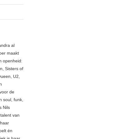
andra al
loer maakt
an openheid:
, Sisters of
Queen, U2,
n
voor de
 soul, funk,
 Nils
talent van
 haar
oelt én
iek is haar