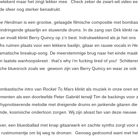
etekent maar het zingt lekker mee. Check zeker de zwart-wit video ee
 sfeer nog sterker benadrukt.
he Herdman
is een grootse, gelaagde filmische compositie met bombas
 indringende gitaarlijn en stuwende drums. In de zang van Dirk klinkt r
an invalt klinkt Berry Quincy op z’n best. Indrukwekkend als je het ons
hs ruimen plaats voor een lekkere baslijn, gitaar en rauwe vocals in
He
matische breakup-song. De meerstemmige brug naar het einde maakt 
 laatste wanhoopskreet : that’s why i’m fucking tired of you! Schitter
che bluesrock zoals we gewoon zijn van Berry Quincy en waar ze ook 
ombastische intro van
Rocket To Mars
klinkt als muziek in onze oren e
menten als een doorleefde Peter Gabriël terwijl Tim de backings voor z
hypnotiserende melodie met dreigende drums en jankende gitaren die
ende, kosmische ondertoon zorgen. Wij zijn alvast fan van deze nieuwe
ver,
een bluesballad met knap gitaarwerk en zachte synths zorgt voor 
rustmomentje om bij weg te dromen. Genoeg gedroomd want met he