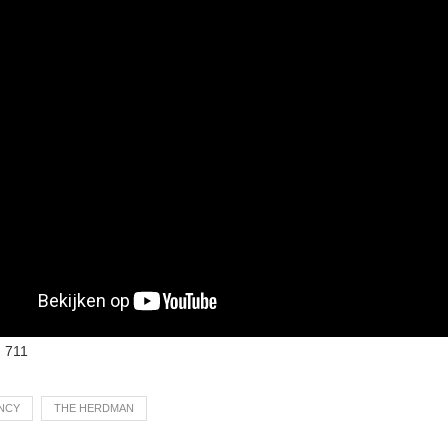
:
711
NCY
THE HERDMAN