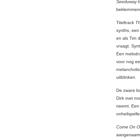
Seeduway
b
beklemmende
Titeltrack
T
synths, een
en als Tim d
vraagt. Synt
Een melodra
voor nog een
melancholis
uitblinken.
De zware b
Dirk met mo
neemt. Een 
onheilspell
Come On O
aangenaam 