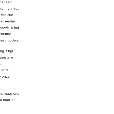
met een
kunnen niet
 the sun
er eentje
hoenix
is het
enritme
 vasthouden.
ng’ zingt
inistere
eze
uit te
op onze
n, maar ons
 u naar de