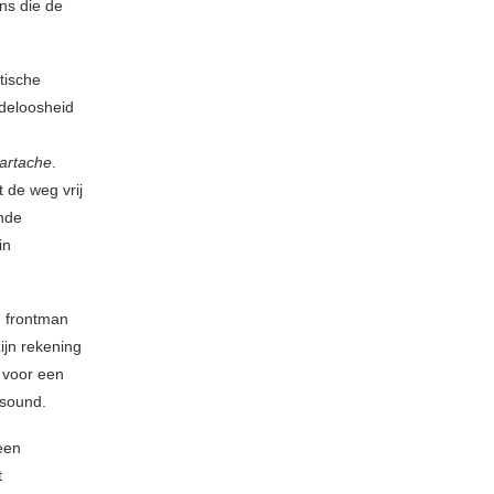
ns die de
tische
adeloosheid
artache
.
de weg vrij
ende
in
n frontman
ijn rekening
 voor een
 sound.
een
t