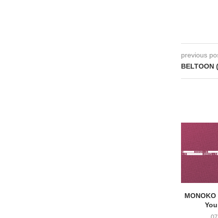
previous po
BELTOON (
MONOKO –
You
07