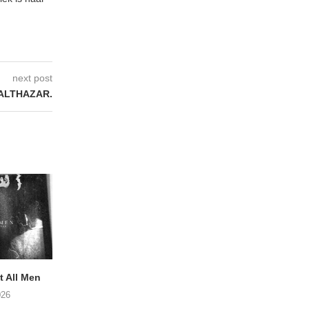
next post
BALTHAZAR.
 All Men
NOAH TATE – Boy Gum
Vijf keer talent i
Buurtkroeg Mos
026
06/08/2026
05/08/2026