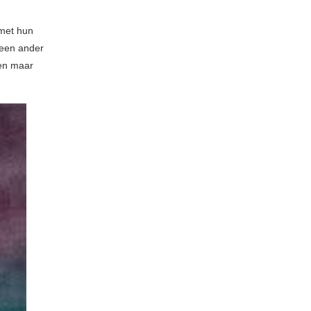
 met hun
s een ander
een maar