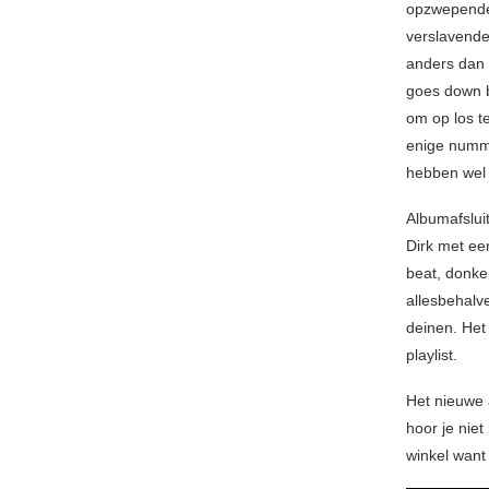
opzwepen
verslavende
anders dan 
goes down b
om op los t
enige numme
hebben wel i
Albumafslui
Dirk met ee
beat, donke
allesbehalv
deinen. Het 
playlist.
Het nieuwe 
hoor je niet
winkel want