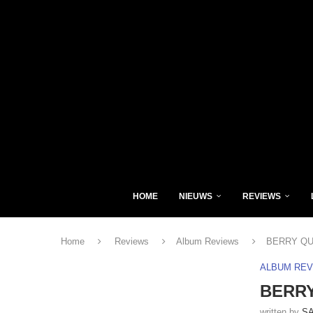
HOME
NIEUWS
REVIEWS
Home
Reviews
Album Reviews
BERRY QUI
ALBUM RE
BERRY
written by
S