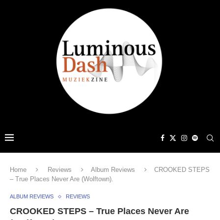
Home
Reviews
Album Reviews
CROOKED STEPS
– True Places Never Are (Wolftown).
ALBUM REVIEWS
REVIEWS
CROOKED STEPS – True Places Never Are