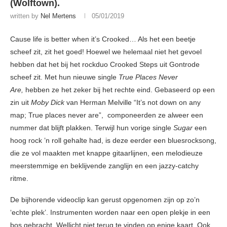
(Wolftown).
written by
Nel Mertens
05/01/2019
Cause life is better when it’s Crooked… Als het een beetje
scheef zit, zit het goed! Hoewel we helemaal niet het gevoel
hebben dat het bij het rockduo Crooked Steps uit Gontrode
scheef zit. Met hun nieuwe single
True Places Never
Are,
hebben ze het zeker bij het rechte eind. Gebaseerd op een
zin uit
Moby Dick
van Herman Melville “It’s not down on any
map; True places never are”, componeerden ze alweer een
nummer dat blijft plakken. Terwijl hun vorige single
Sugar
een
hoog rock ’n roll gehalte had, is deze eerder een bluesrocksong,
die ze vol maakten met knappe gitaarlijnen, een melodieuze
meerstemmige en beklijvende zanglijn en een jazzy-catchy
ritme.
De bijhorende videoclip kan gerust opgenomen zijn op zo’n
‘echte plek’. Instrumenten worden naar een open plekje in een
bos gebracht. Wellicht niet terug te vinden op enige kaart. Ook