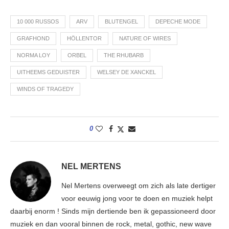
10 000 RUSSOS
ARV
BLUTENGEL
DEPECHE MODE
GRAFHOND
HÖLLENTOR
NATURE OF WIRES
NORMA LOY
ORBEL
THE RHUBARB
UITHEEMS GEDUISTER
WELSEY DE XANCKEL
WINDS OF TRAGEDY
0
NEL MERTENS
Nel Mertens overweegt om zich als late dertiger
voor eeuwig jong voor te doen en muziek helpt
daarbij enorm ! Sinds mijn dertiende ben ik gepassioneerd door
muziek en dan vooral binnen de rock, metal, gothic, new wave