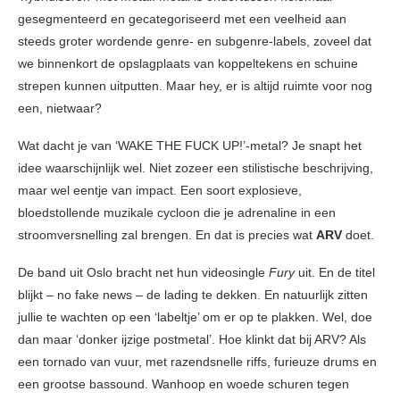
gesegmenteerd en gecategoriseerd met een veelheid aan
steeds groter wordende genre- en subgenre-labels, zoveel dat
we binnenkort de opslagplaats van koppeltekens en schuine
strepen kunnen uitputten. Maar hey, er is altijd ruimte voor nog
een, nietwaar?
Wat dacht je van ‘WAKE THE FUCK UP!’-metal? Je snapt het
idee waarschijnlijk wel. Niet zozeer een stilistische beschrijving,
maar wel eentje van impact. Een soort explosieve,
bloedstollende muzikale cycloon die je adrenaline in een
stroomversnelling zal brengen. En dat is precies wat
ARV
doet.
De band uit Oslo bracht net hun videosingle
Fury
uit. En de titel
blijkt – no fake news – de lading te dekken. En natuurlijk zitten
jullie te wachten op een ‘labeltje’ om er op te plakken. Wel, doe
dan maar ‘donker ijzige postmetal’. Hoe klinkt dat bij ARV? Als
een tornado van vuur, met razendsnelle riffs, furieuze drums en
een grootse bassound. Wanhoop en woede schuren tegen