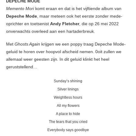
DEPECHE MODE
Memento Mori
komt eraan en dat is het vijftiende album van
Depeche Mode
, maar meteen ook het eerste zonder mede-
oprichter en toetsenist
Andy Fletcher
, die op 26 mei 2022
onverwachts overleed aan een hartaderbreuk.
Met
Ghosts Again
krijgen we een poppy traag Depeche Mode-
geluid te horen over hoopvol afscheid nemen. 0oit zullen we
allemaal weer geesten zijn. In dit geluid klinkt het heel
geruststellend…
Sunday’s shining
Silver linings
Weightless hours
All my flowers
A place to hide
The tears that you cried
Everybody says goodbye