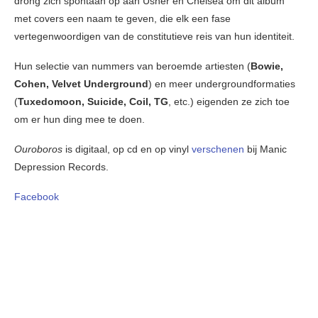
drong zich spontaan op aan Usher en Chelsea om dit album
met covers een naam te geven, die elk een fase
vertegenwoordigen van de constitutieve reis van hun identiteit.
Hun selectie van nummers van beroemde artiesten (
Bowie,
Cohen, Velvet Underground
) en meer undergroundformaties
(
Tuxedomoon, Suicide, Coil, TG
, etc.) eigenden ze zich toe
om er hun ding mee te doen.
Ouroboros
is digitaal, op cd en op vinyl
verschenen
bij Manic
Depression Records.
Facebook