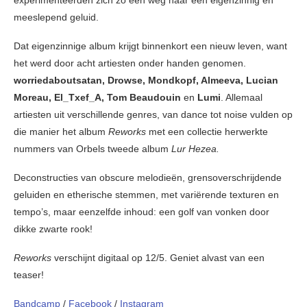
experimenteerden zich zo een weg naar een eigenzinnig en
meeslepend geluid.
Dat eigenzinnige album krijgt binnenkort een nieuw leven, want
het werd door acht artiesten onder handen genomen.
worriedaboutsatan, Drowse, Mondkopf, Almeeva, Lucian
Moreau, El_Txef_A, Tom Beaudouin
en
Lumi
. Allemaal
artiesten uit verschillende genres, van dance tot noise vulden op
die manier het album
Reworks
met een collectie herwerkte
nummers van Orbels tweede album
Lur Hezea.
Deconstructies van obscure melodieën, grensoverschrijdende
geluiden en etherische stemmen, met variërende texturen en
tempo’s, maar eenzelfde inhoud: een golf van vonken door
dikke zwarte rook!
Reworks
verschijnt digitaal op 12/5. Geniet alvast van een
teaser!
Bandcamp
/
Facebook
/
Instagram