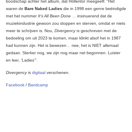
boodschap achter het album, dat Höllentor meegeeft: “Het
waren de
Bare Naked Ladies
die in 1998 een genre beëindigde
met het nummer
It’s All Been Done
… insinuerend dat de
muziekindustrie gewoon zou stoppen en sterven, omdat er niets
meer te schrijven is. Nou,
Divergency
is geschreven met de
bedoeling om uit 2023 te komen, maar klinkt alsof het in 1987
had kunnen zijn. Het is bewezen… nee, het is NIET allemaal
gedaan. Sterker nog, we zijn nog maar net begonnen. Luister
en leer, ‘Ladies’”.
Divergency
is
digitaal
verschenen.
Facebook
/
Bandcamp