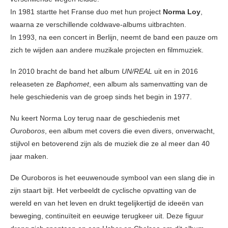
In 1981 startte het Franse duo met hun project
Norma Loy
,
waarna ze verschillende coldwave-albums uitbrachten.
In 1993, na een concert in Berlijn, neemt de band een pauze om
zich te wijden aan andere muzikale projecten en filmmuziek.
In 2010 bracht de band het album
UN/REAL
uit en in 2016
releaseten ze
Baphomet
, een album als samenvatting van de
hele geschiedenis van de groep sinds het begin in 1977.
Nu keert Norma Loy terug naar de geschiedenis met
Ouroboros
, een album met covers die even divers, onverwacht,
stijlvol en betoverend zijn als de muziek die ze al meer dan 40
jaar maken.
De Ouroboros is het eeuwenoude symbool van een slang die in
zijn staart bijt. Het verbeeldt de cyclische opvatting van de
wereld en van het leven en drukt tegelijkertijd de ideeën van
beweging, continuïteit en eeuwige terugkeer uit. Deze figuur