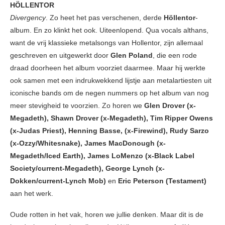
HÖLLENTOR
Divergency
. Zo heet het pas verschenen, derde
Höllentor
-
album. En zo klinkt het ook. Uiteenlopend. Qua vocals althans,
want de vrij klassieke metalsongs van Hollentor, zijn allemaal
geschreven en uitgewerkt door
Glen Poland
, die een rode
draad doorheen het album voorziet daarmee. Maar hij werkte
ook samen met een indrukwekkend lijstje aan metalartiesten uit
iconische bands om de negen nummers op het album van nog
meer stevigheid te voorzien. Zo horen we
Glen Drover (x-
Megadeth), Shawn Drover (x-Megadeth), Tim Ripper Owens
(x-Judas Priest), Henning Basse, (x-Firewind), Rudy Sarzo
(x-Ozzy/Whitesnake), James MacDonough (x-
Megadeth/Iced Earth), James LoMenzo (x-Black Label
Society/current-Megadeth), George Lynch (x-
Dokken/current-Lynch Mob)
en
Eric Peterson (Testament)
aan het werk.
Oude rotten in het vak, horen we jullie denken. Maar dit is de