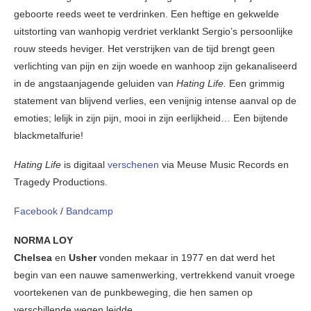
geboorte reeds weet te verdrinken. Een heftige en gekwelde
uitstorting van wanhopig verdriet verklankt Sergio’s persoonlijke
rouw steeds heviger. Het verstrijken van de tijd brengt geen
verlichting van pijn en zijn woede en wanhoop zijn gekanaliseerd
in de angstaanjagende geluiden van
Hating Life.
Een grimmig
statement van blijvend verlies, een venijnig intense aanval op de
emoties; lelijk in zijn pijn, mooi in zijn eerlijkheid… Een bijtende
blackmetalfurie!
Hating Life
is digitaal
verschenen
via Meuse Music Records en
Tragedy Productions.
Facebook
/
Bandcamp
NORMA LOY
Chelsea
en
Usher
vonden mekaar in 1977 en dat werd het
begin van een nauwe samenwerking, vertrekkend vanuit vroege
voortekenen van de punkbeweging, die hen samen op
verschillende wegen leidde.