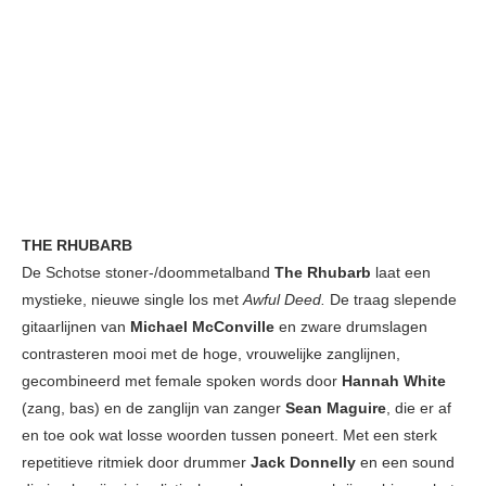
THE RHUBARB
De Schotse stoner-/doommetalband
The Rhubarb
laat een
mystieke, nieuwe single los met
Awful Deed.
De traag slepende
gitaarlijnen van
Michael McConville
en zware drumslagen
contrasteren mooi met de hoge, vrouwelijke zanglijnen,
gecombineerd met female spoken words door
Hannah White
(zang, bas) en de zanglijn van zanger
Sean Maguire
, die er af
en toe ook wat losse woorden tussen poneert. Met een sterk
repetitieve ritmiek door drummer
Jack Donnelly
en een sound