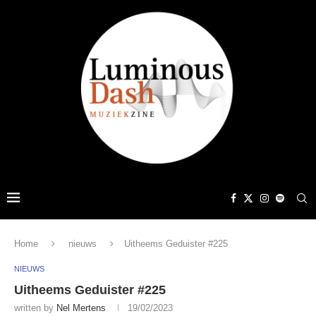
Home
nieuws
Uitheems Geduister #225
NIEUWS
Uitheems Geduister #225
written by
Nel Mertens
19/02/2023