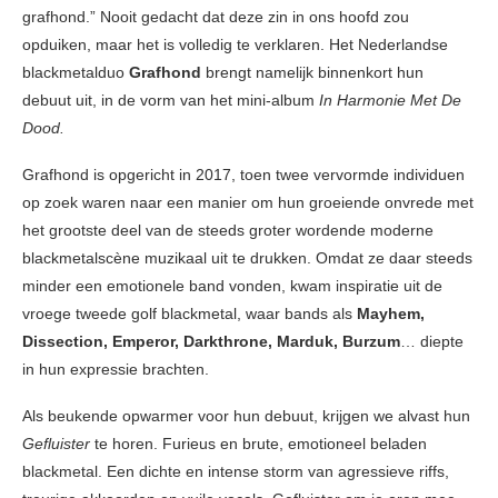
grafhond.” Nooit gedacht dat deze zin in ons hoofd zou
opduiken, maar het is volledig te verklaren. Het Nederlandse
blackmetalduo
Grafhond
brengt namelijk binnenkort hun
debuut uit, in de vorm van het mini-album
In Harmonie Met De
Dood.
Grafhond is opgericht in 2017, toen twee vervormde individuen
op zoek waren naar een manier om hun groeiende onvrede met
het grootste deel van de steeds groter wordende moderne
blackmetalscène muzikaal uit te drukken. Omdat ze daar steeds
minder een emotionele band vonden, kwam inspiratie uit de
vroege tweede golf blackmetal, waar bands als
Mayhem,
Dissection, Emperor, Darkthrone, Marduk, Burzum
… diepte
in hun expressie brachten.
Als beukende opwarmer voor hun debuut, krijgen we alvast hun
Gefluister
te horen. Furieus en brute, emotioneel beladen
blackmetal. Een dichte en intense storm van agressieve riffs,