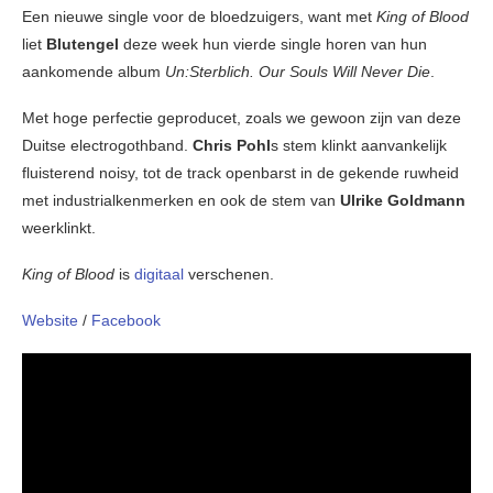
Een nieuwe single voor de bloedzuigers, want met
King of Blood
liet
Blutengel
deze week hun vierde single horen van hun
aankomende album
Un:Sterblich. Our Souls Will Never Die
.
Met hoge perfectie geproducet, zoals we gewoon zijn van deze
Duitse electrogothband.
Chris Pohl
s stem klinkt aanvankelijk
fluisterend noisy, tot de track openbarst in de gekende ruwheid
met industrialkenmerken en ook de stem van
Ulrike Goldmann
weerklinkt.
King of Blood
is
digitaal
verschenen.
Website
/
Facebook