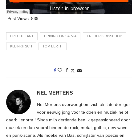
Post Views:
839
BRECHT TANT
DRIVING ON SALVIA
FREDERIK BISSCHOP
KLEINKITSCH
TOM BERTH
0
NEL MERTENS
Nel Mertens overweegt om zich als late dertiger
voor eeuwig jong voor te doen en muziek helpt
daarbij enorm ! Sinds mijn dertiende ben ik gepassioneerd door
muziek en dan vooral binnen de rock, metal, gothic, new wave
en punk-scene. Als moeke van Bas, schrijfster van poëzie en