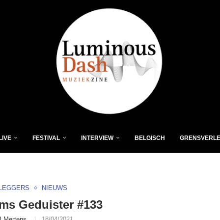
LIVE
FESTIVAL
INTERVIEW
BELGISCH
GRENSVERL
LEGGERS
NIEUWS
ms Geduister #133
l Mertens
18/04/2021