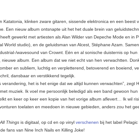
van Katatonia, klinken zware gitaren, sissende elektronica en een beest
. Een nieuw album ontsnapte uit het het duale brein van geluidstechn
 heeft gewerkt met artiesten als Alan Wilder van Depeche Mode en in P
al World studio), en de geluidsman van Alcest, Stéphane Azam. Samen 
ndustrial-/wavesound van Crownt. Eén en al sonische duisternis op hun
 nieuwe album. Een album dat we niet echt van hen verwachtten. Don
omber en subliem, luchtig en verpletterend, betoverend en boeiend, v
schril, dansbaar en verstikkend tegelijk.
s verandering, het is het enige dat we altijd kunnen verwachten”, zegt 
e met muziek. Ik voel me persoonlijk beledigd als een band gewoon hun
elkt en keer op keer een kopie van het vorige album aflevert… Ik wil ri
vonturen toelaten en meedoen in nieuwe gebieden, anders zou het ge
All Things
is digitaal, op cd en op vinyl
verschenen
bij het label Pelagi
de fans van Nine Inch Nails en Killing Joke!