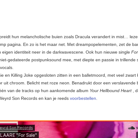
preidt hun melancholische buien zoals Dracula verandert in mist… lez
p pagina. En zo is het maar net. Met dreampopelementen, zet de ban
 eigen identiteit neer in de darkwavescene. Ook hun nieuwe single
For
niet-gedateerde postpunksound mee, met diepte en passie in trillende s
vocals.
ie en Killing Joke opgesloten zitten in een balletmoord, met veel zwart
r uit chroom. Belicht met roze neon. Benadrukt door een verslavende 
 één van de tracks op hun aankomende album
Your Hellbound Heart
, d
 Weyrd Son Records en kan je reeds
voorbestellen
.