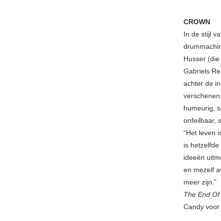
CROWN
In de stijl 
drummachine
Husser (die
Gabriels Re
achter de i
verschenen,
humeurig, s
onfeilbaar, 
“Het leven i
is hetzelfd
ideeën uitm
en mezelf a
meer zijn.”
The End Of 
Candy voor 