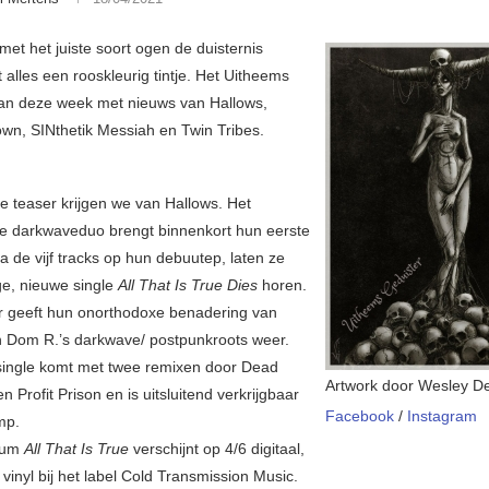
met het juiste soort ogen de duisternis
jgt alles een rooskleurig tintje. Het Uitheems
an deze week met nieuws van Hallows,
own, SINthetik Messiah en Twin Tribes.
e teaser krijgen we van Hallows. Het
e darkwaveduo brengt binnenkort hun eerste
a de vijf tracks op hun debuutep, laten ze
ge, nieuwe single
All That Is True Dies
horen.
 geeft hun onorthodoxe benadering van
 Dom R.’s darkwave/ postpunkroots weer.
 single komt met twee remixen door Dead
Artwork door Wesley D
n Profit Prison en is uitsluitend verkrijgbaar
Facebook
/
Instagram
mp.
lbum
All That Is True
verschijnt op 4/6 digitaal,
vinyl bij het label Cold Transmission Music.