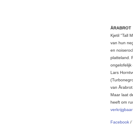
ÅRABROT
Kjetil “Tal
van hun neg
en noiseroc
platteland. 
ongelofelijk
Lars Horntv
(Turbonegro
van Årabrot
Maar laat d
heeft om ru
verkrijgbaa
Facebook
/