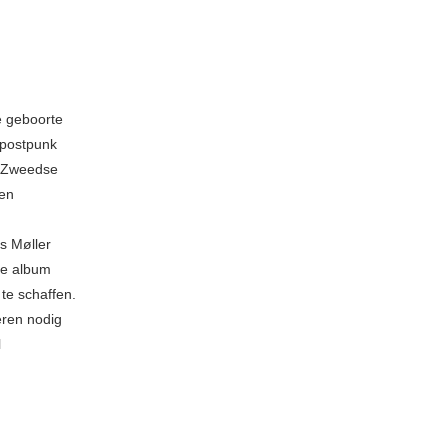
e geboorte
 postpunk
t Zweedse
 en
s Møller
de album
te schaffen.
eren nodig
l