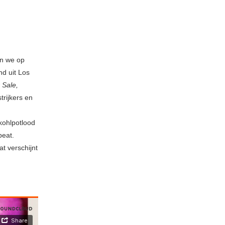
en we op
d uit Los
 Sale,
trijkers en
 kohlpotlood
beat.
at verschijnt