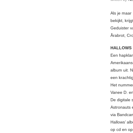
Als je maar 
bekijkt, kri
Geduister v
Årabrot, Cr
HALLOWS
Een hapklar
Amerikaans
album uit. N
een krachti
Het nummer
Vanee D. en
De digitale
Astronauts e
via Bandca
Hallows’ a
op cd en op 