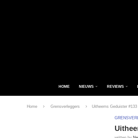
HOME
NIEUWS
REVIEWS
Home
Grensverleggers
Uitheems Geduister #133
GRENSVER
Uithee
written by
Ne