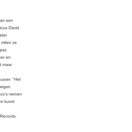
 van een
icus David
eter
zitten ze
 pas
ker en
et maar
Husser. “Het
 eigen
sico’s nemen
en kunst
c Records.