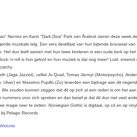
l Man” Nernes en Karin “Dark Diva” Park van Årabrot vieren deze week d
ende muzikale telg. Een vers destillaat van hun bijtende brouwsel van
k. Het duo leeft samen met hun twee kinderen in een oude kerk op he
Rock-’n-roll is hun geloof en hun muziek is dat nog meer! Luid, vreemd
 catchy.
eth (Jaga Jazzist), cellist Jo Quail, Tomas Järmyr (Motorpsycho), Ander
, Ulver) en Massimo Pupillo (Zu) leverden een bijdrage aan dit negen
. We zouden kunnen zeggen dat dit op zich al een reden is om het aan 
e nummers voor zich spreken en dan besef je dat dit duo niet veel and
we magie neer te zetten.
Norwegian Gothic
is digitaal, op cd en op viny
r
bij Pelagic Records.
Website