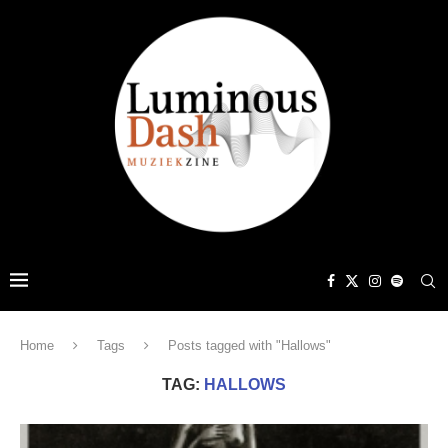
Home
Tags
Posts tagged with "Hallows"
TAG:
HALLOWS