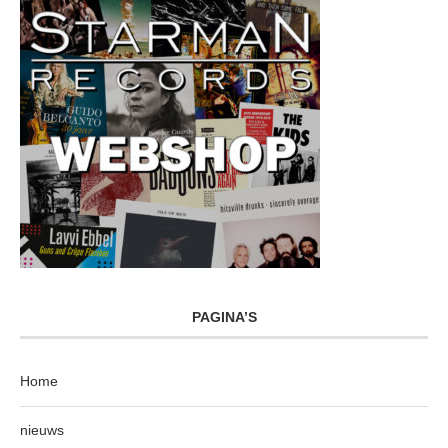
PAGINA’S
Home
nieuws