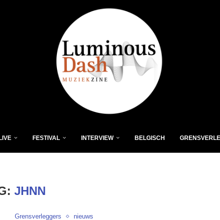
LIVE
FESTIVAL
INTERVIEW
BELGISCH
GRENSVERL
G:
JHNN
Grensverleggers
nieuws