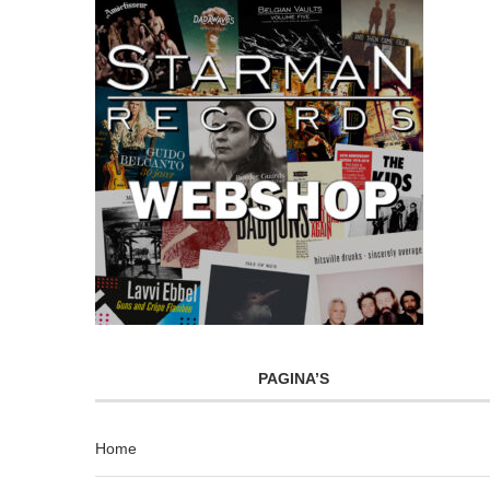
PAGINA’S
Home