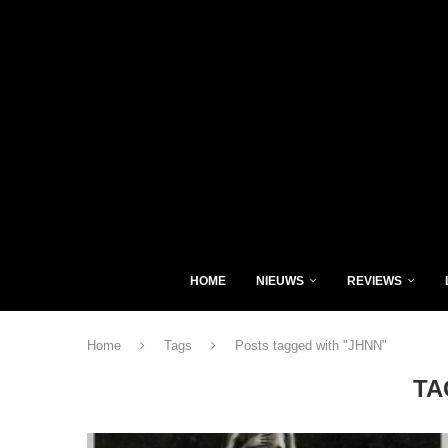
HOME
NIEUWS
REVIEWS
Home
Tags
Posts tagged with "JHNN"
TA