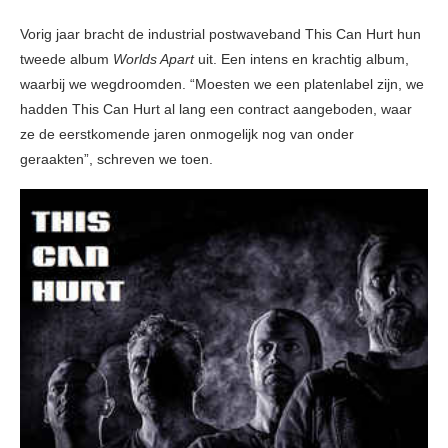
Vorig jaar bracht de industrial postwaveband This Can Hurt hun
tweede album
Worlds Apart
uit. Een intens en krachtig album,
waarbij we wegdroomden. “Moesten we een platenlabel zijn, we
hadden This Can Hurt al lang een contract aangeboden, waar
ze de eerstkomende jaren onmogelijk nog van onder
geraakten”, schreven we toen.