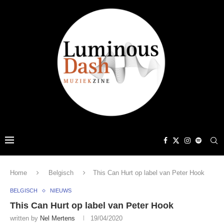
Home
Belgisch
This Can Hurt op label van Peter Hook
BELGISCH
NIEUWS
This Can Hurt op label van Peter Hook
written by
Nel Mertens
19/04/2020