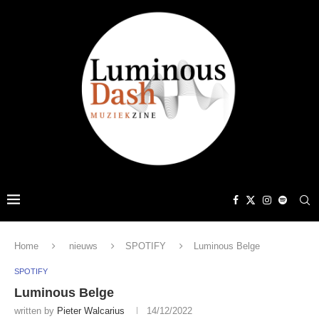
Home
nieuws
SPOTIFY
Luminous Belge
SPOTIFY
Luminous Belge
written by
Pieter Walcarius
14/12/2022