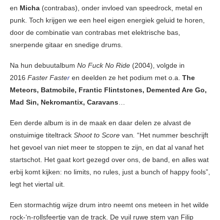
en
Micha
(contrabas), onder invloed van speedrock, metal en
punk. Toch krijgen we een heel eigen energiek geluid te horen,
door de combinatie van contrabas met elektrische bas,
snerpende gitaar en snedige drums.
Na hun debuutalbum
No Fuck No Ride
(2004), volgde in
2016
Faster Faste
r
en deelden ze het podium met o.a.
The
Meteors, Batmobile, Frantic Flintstones, Demented Are Go,
Mad Sin, Nekromantix, Caravans
…
Een derde album is in de maak en daar delen ze alvast de
onstuimige titeltrack
Shoot to Score
van
.
“Het nummer beschrijft
het gevoel van niet meer te stoppen te zijn, en dat al vanaf het
startschot. Het gaat kort gezegd over ons, de band, en alles wat
erbij komt kijken: no limits, no rules, just a bunch of happy fools”,
legt het viertal uit.
Een stormachtig wijze drum intro neemt ons meteen in het wilde
rock-‘n-rollsfeertje van de track. De vuil ruwe stem van Filip