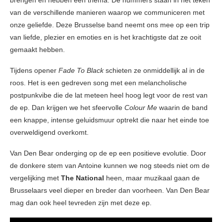
brengen en hebben één thema. De nummers staan in het teken
van de verschillende manieren waarop we communiceren met
onze geliefde. Deze Brusselse band neemt ons mee op een trip
van liefde, plezier en emoties en is het krachtigste dat ze ooit
gemaakt hebben.
Tijdens opener
Fade To Black
schieten ze onmiddellijk al in de
roos. Het is een gedreven song met een melancholische
postpunkvibe die de lat meteen heel hoog legt voor de rest van
de ep. Dan krijgen we het sfeervolle
Colour Me
waarin de band
een knappe, intense geluidsmuur optrekt die naar het einde toe
overweldigend overkomt.
Van Den Bear onderging op de ep een positieve evolutie. Door
de donkere stem van Antoine kunnen we nog steeds niet om de
vergelijking met
The National
heen, maar muzikaal gaan de
Brusselaars veel dieper en breder dan voorheen. Van Den Bear
mag dan ook heel tevreden zijn met deze ep.