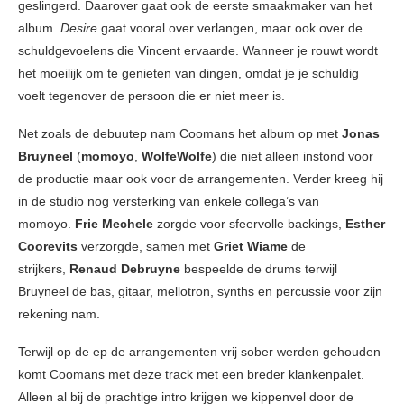
geslingerd. Daarover gaat ook de eerste smaakmaker van het
album.
Desire
gaat vooral over verlangen, maar ook over de
schuldgevoelens die Vincent ervaarde. Wanneer je rouwt wordt
het moeilijk om te genieten van dingen, omdat je je schuldig
voelt tegenover de persoon die er niet meer is.
Net zoals de debuutep nam Coomans het album op met
Jonas
Bruyneel
(
momoyo
,
WolfeWolfe
) die niet alleen instond voor
de productie maar ook voor de arrangementen. Verder kreeg hij
in de studio nog versterking van enkele collega’s van
momoyo.
Frie Mechele
zorgde voor sfeervolle backings,
Esther
Coorevits
verzorgde, samen met
Griet Wiame
de
strijkers,
Renaud Debruyne
bespeelde de drums terwijl
Bruyneel de bas, gitaar, mellotron, synths en percussie voor zijn
rekening nam.
Terwijl op de ep de arrangementen vrij sober werden gehouden
komt Coomans met deze track met een breder klankenpalet.
Alleen al bij de prachtige intro krijgen we kippenvel door de