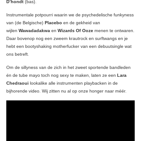
D’hondt
(bas).
Instrumentale potpourri waarin we de psychedelische funkyness
van (de Belgische)
Placebo
en de gekheid van
wijlen
Wawadadakwa
en
Wizards Of Ooze
menen te ontwaren.
Daar bovenop nog een zweem krautrock en surftwangs en je
hebt een bootyshaking motherfucker van een debuutsingle wat
ons betreft.
Om de sillyness van de zich in het zweet sportende bandleden
én de tube mayo toch nog sexy te maken, laten ze een
Lara
Chedraoui
lookalike alle instrumenten playbacken in de
bijhorende video. Wij zitten nu al op onze honger naar méér.