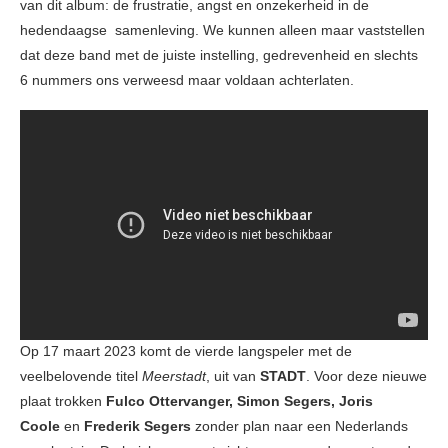
van dit album: de frustratie, angst en onzekerheid in de
hedendaagse samenleving. We kunnen alleen maar vaststellen
dat deze band met de juiste instelling, gedrevenheid en slechts
6 nummers ons verweesd maar voldaan achterlaten.
Op 17 maart 2023 komt de vierde langspeler met de
veelbelovende titel
Meerstadt
, uit van
STADT
. Voor deze nieuwe
plaat trokken
Fulco Ottervanger, Simon Segers, Joris
Coole
en
Frederik Segers
zonder plan naar een Nederlands