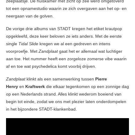
zeeplaatsje. De huiskamer met zicht op zee werd omgetoverd
tot een opnamestudio waarin ze zich overgaven aan het op- en
neergaan van de golven.
De vorige drie albums van STADT kregen het etiket krautpop
opgekleefd, deze keer beloven ze iets anders. Met de eerste
single
Tidal Slide
kregen we al een gedreven en intens
voorproefje. Met
Zandplaat
gaat het er allemaal wat luchtiger
aan toe. Het nummer heeft een zorgeloze zomerse vibe waarin
af en toe wat psychedelica komt voorbij drijven.
Zandplaat
klinkt als een samenwerking tussen
Pierre
Henry
en
Kraftwerk
die elkaar tegenkomen op een zonnige dag
op een Nederlands strand. Alles klinkt wederom boeiend van
begin tot einde, zodat we ons met plezier laten onderdompelen
in het bijzondere STADT-klankenbad.