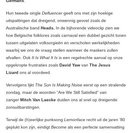
Germans
.
Hun tweede single
Defluencer
geeft ons met zijn hoekige
uitspattingen dat dreigend, onwennig gevoel zoals de
Australische band
Heads.
In de bijhorende videoclip zien we
hoe Belgische folklores zoals carnaval een dubbel gezicht tonen
tussen uitgelaten volksorgieën en verscholen werkelijkheden
waarbij we ons de vraag stellen wanneer de maskers zullen
afvallen. Ook
It Is What It Is
is een regelrechte aanval op onze
opgekropte frustraties zoals
David Yaw
van
The Jesus
Lizard
ons al voordeed.
Vervolgens lijkt
The Sun Is Making Noise
eerst op een stralende
zondag, maar de woorden “Are We Still Satisfied” van
zanger
Mitch Van Laecke
duiden ons al snel op dreigende
zonsuitbarstingen.
Terwijl de (h)eerlijke punksong
Lemonface
recht uit de jaren ‘80
geplukt kon zijn, eindigt
Become
als een perfecte samenvatting