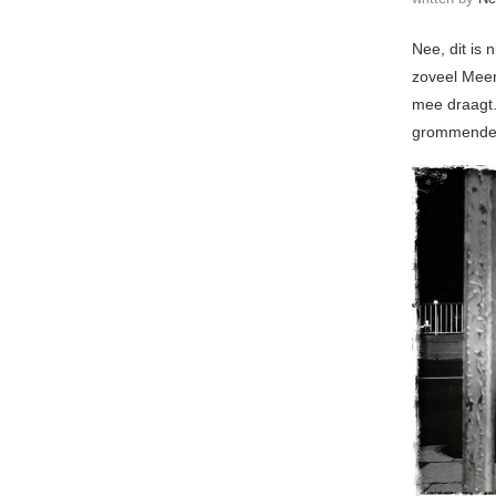
Nee, dit is
zoveel Meer
mee draagt.
grommende v