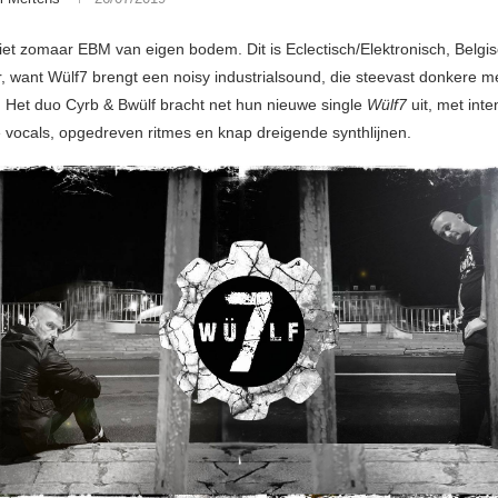
 niet zomaar EBM van eigen bodem. Dit is Eclectisch/Elektronisch, Belgi
, want Wülf7 brengt een noisy industrialsound, die steevast donkere m
 Het duo Cyrb & Bwülf bracht net hun nieuwe single
Wülf7
uit, met inte
ocals, opgedreven ritmes en knap dreigende synthlijnen.