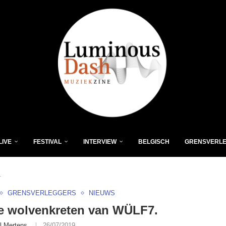
LIVE
FESTIVAL
INTERVIEW
BELGISCH
GRENSVERL
.
GRENSVERLEGGERS
NIEUWS
e wolvenkreten van WÜLF7.
l Mertens
26/07/2019