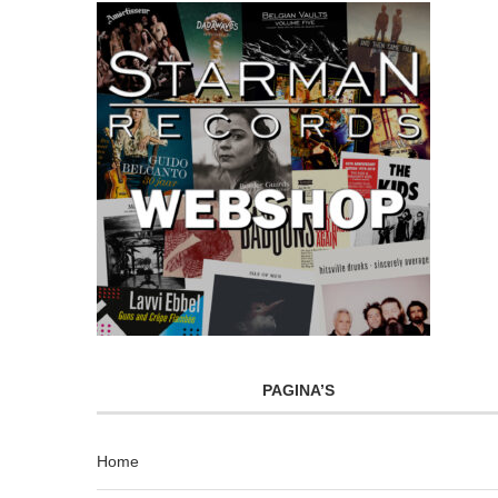
PAGINA’S
Home