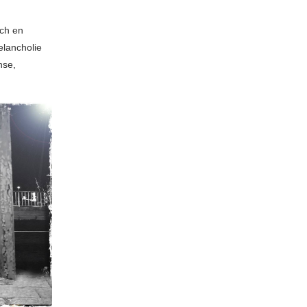
sch en
elancholie
nse,