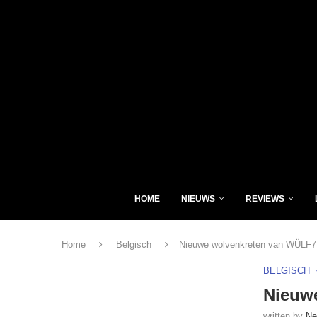
HOME
NIEUWS
REVIEWS
Home
Belgisch
Nieuwe wolvenkreten van WÜLF7
BELGISCH
Nieuw
written by
Ne