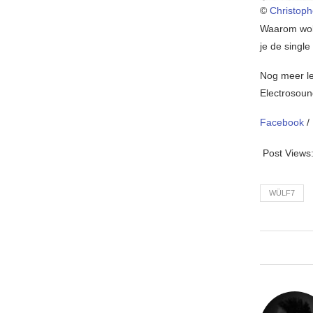
©
Christop
Waarom wolve
je de single
Nog meer le
Electrosound
Facebook
/
Post Views
WÜLF7