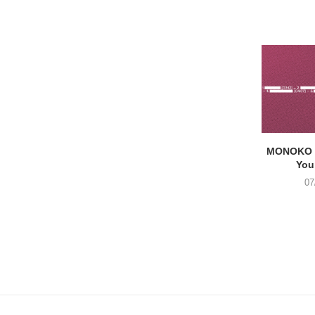
MONOKO –
You
07