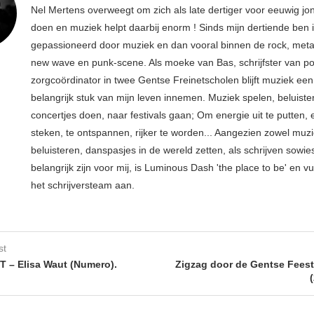
Nel Mertens overweegt om zich als late dertiger voor eeuwig jo
doen en muziek helpt daarbij enorm ! Sinds mijn dertiende ben 
gepassioneerd door muziek en dan vooral binnen de rock, metal
new wave en punk-scene. Als moeke van Bas, schrijfster van p
zorgcoördinator in twee Gentse Freinetscholen blijft muziek een
belangrijk stuk van mijn leven innemen. Muziek spelen, beluiste
concertjes doen, naar festivals gaan; Om energie uit te putten, e
steken, te ontspannen, rijker te worden... Aangezien zowel muz
beluisteren, danspasjes in de wereld zetten, als schrijven sowie
belangrijk zijn voor mij, is Luminous Dash 'the place to be' en vu
het schrijversteam aan.
st
 – Elisa Waut (Numero).
Zigzag door de Gentse Fees