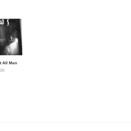
 All Men
Postuum album van MATT
NOAH TATE – Boy
WATTS op komst
026
06/08/2026
06/08/2026