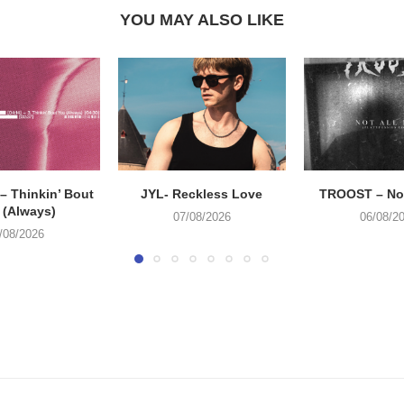
YOU MAY ALSO LIKE
 Thinkin’ Bout
JYL- Reckless Love
TROOST – Not
 (Always)
07/08/2026
06/08/2
/08/2026