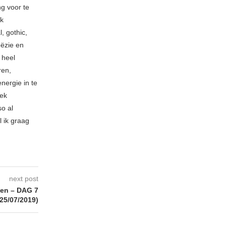
ng voor te
ik
, gothic,
oëzie en
 heel
ren,
nergie in te
iek
so al
l ik graag
next post
ten – DAG 7
(25/07/2019)