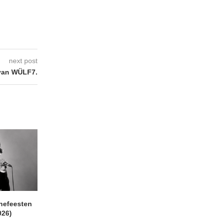
next post
van WÜLF7.
nefeesten
MONOKO – Thinkin’ Bout
JYL- Reckless L
026)
You (Always)
07/08/2026