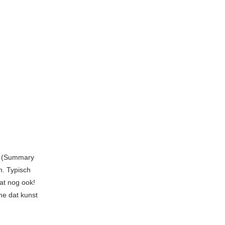
gs (Summary
n. Typisch
dat nog ook!
me dat kunst