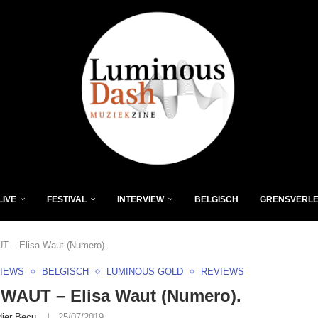
LIVE
FESTIVAL
INTERVIEW
BELGISCH
GRENSVERL
 – Elisa Waut (Numero).
VIEWS
BELGISCH
LUMINOUS GOLD
REVIEWS
WAUT – Elisa Waut (Numero).
dier Becu
25/07/2019