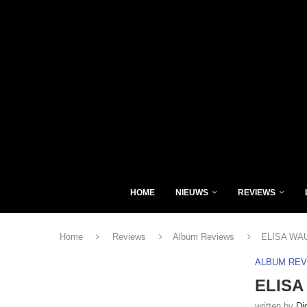
HOME
NIEUWS
REVIEWS
Home
Reviews
Album Reviews
ELISA WAUT
ALBUM RE
ELISA 
written by
Di