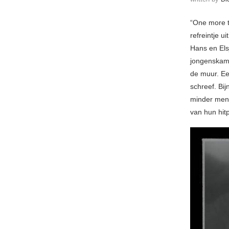
“One more ti
refreintje ui
Hans en Els
jongenskame
de muur. Ee
schreef. Bi
minder mens
van hun hit