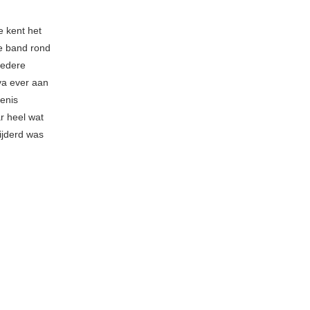
e kent het
de band rond
iedere
va ever aan
enis
r heel wat
ijderd was