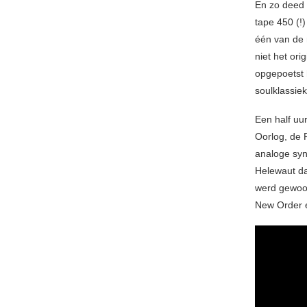
En zo deed 
tape 450 (!)
één van de 
niet het ori
opgepoetst 
soulklassiek
Een half uu
Oorlog, de
analoge syn
Helewaut da
werd gewoon
New Order e