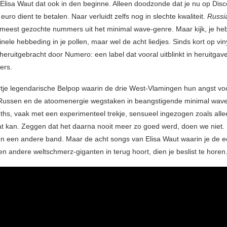
Elisa Waut dat ook in den beginne. Alleen doodzonde dat je nu op Dis
 euro dient te betalen. Naar verluidt zelfs nog in slechte kwaliteit.
Russi
meest gezochte nummers uit het minimal wave-genre. Maar kijk, je he
ginele hebbeding in je pollen, maar wel de acht liedjes. Sinds kort op vi
heruitgebracht door Numero: een label dat vooral uitblinkt in heruitgav
ers.
rtje legendarische Belpop waarin de drie West-Vlamingen hun angst v
 Russen en de atoomenergie wegstaken in beangstigende minimal wav
ths, vaak met een experimenteel trekje, sensueel ingezogen zoals alle
t kan. Zeggen dat het daarna nooit meer zo goed werd, doen we niet. 
 een andere band. Maar de acht songs van Elisa Waut waarin je de e
n andere weltschmerz-giganten in terug hoort, dien je beslist te horen