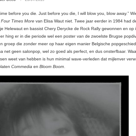
me before you die. Just before you die, I will blow you, blow away.” Wi
t
Four Times More
van Elisa Waut niet. Twee jaar eerder in 1984 had 
je Helewaut en bassist Chery Derycke de Rock Rally gewonnen en op 
r hing er in die periode wel een poster van de zwoelste Brugse popdi
n groep die zonder meer op haar eigen manier Belgische popgeschied
jna net geen salonpop, wel zo goed als perfect, en dus onsterfbaar. Waa
en weet van hebben is hun minimal wave-verleden dat mijlenver verw
platen
Commedia
en
Bloom Boom
.