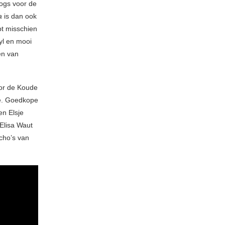
cogs voor de
a
is dan ook
bt misschien
nyl en mooi
en van
oor de Koude
e. Goedkope
en Elsje
Elisa Waut
cho’s van
.