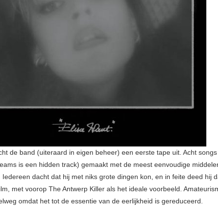
cht de band (uiteraard in eigen beheer) een eerste tape uit. Acht son
reams is een hidden track) gemaakt met de meest eenvoudige middele
d. Iedereen dacht dat hij met niks grote dingen kon, en in feite deed hij 
film, met voorop The Antwerp Killer als het ideale voorbeeld. Amateuris
elweg omdat het tot de essentie van de eerlijkheid is gereduceerd.