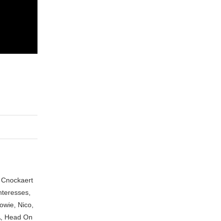
n Cnockaert
nteresses,
owie, Nico,
A, Head On