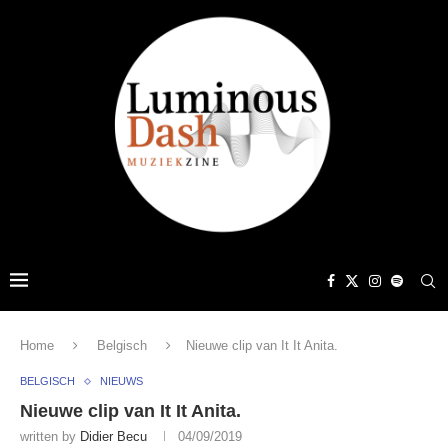
Home
Belgisch
Nieuwe clip van It It Anita.
BELGISCH
NIEUWS
Nieuwe clip van It It Anita.
written by
Didier Becu
04/09/2019