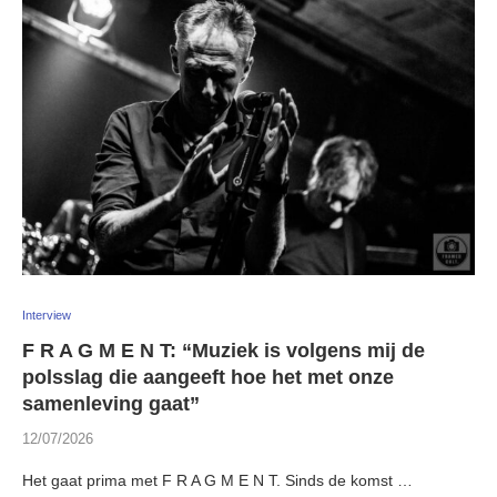
Interview
F R A G M E N T: “Muziek is volgens mij de
polsslag die aangeeft hoe het met onze
samenleving gaat”
12/07/2026
Het gaat prima met F R A G M E N T. Sinds de komst …