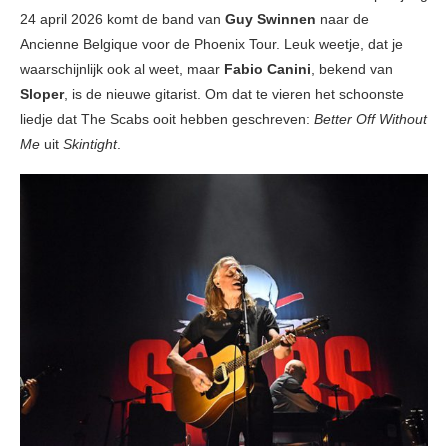
24 april 2026 komt de band van
Guy Swinnen
naar de
Ancienne Belgique voor de Phoenix Tour. Leuk weetje, dat je
waarschijnlijk ook al weet, maar
Fabio Canini
, bekend van
Sloper
, is de nieuwe gitarist. Om dat te vieren het schoonste
liedje dat The Scabs ooit hebben geschreven:
Better Off Without
Me
uit
Skintight
.