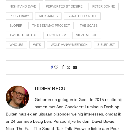
NIGHT AND DAVE
PERVERTED BY DESIRE
PETER BONNE
PLUSH BABY
RICK JAMES
SCRATCH + SNUFF
SLOPER
THE BETAMAX PROJECT
THE SCABS
TWILIGHT RITUAL
URGENT FM
VIEZE MEISJE
WHOLES
WITS
WOLF VANWYMEERSCH
ZIELERUST
0
DIDIER BECU
Geboren en getogen in Gent. In 2015 richtte hij
samen met Ann Cnockaert Luminous Dash op.
Buiten muziek en uitgaan bijzonder weinig interesses, omdat ik
er 24 uur mee bezig ben. Persoonlijke helden: David Bowie,
Nico, The Fall, The Sound, Talk Talk. Eeuwige liefde aan Peuk,