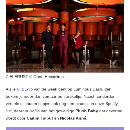
ZIELERUST © Onno Hesselinck
Als je
VI.BE
-tip van de week bent op Luminous Dash, dan
bekom je meer dan zomaar een artikeltje. Naast honderden
virtuele schouderklopjes ook nog een plaatsje in onze Spotify-
lijst, daarom
HaHa
van het geweldige
Plush Baby
dat gevormd
wordt door
Caitlin Talbut
en
Nicolas Anné
.