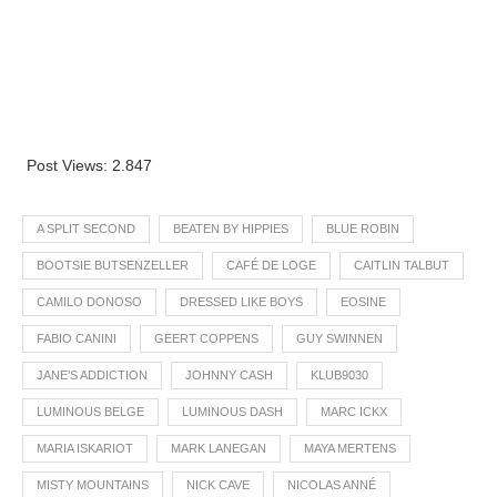
Post Views:
2.847
A SPLIT SECOND
BEATEN BY HIPPIES
BLUE ROBIN
BOOTSIE BUTSENZELLER
CAFÉ DE LOGE
CAITLIN TALBUT
CAMILO DONOSO
DRESSED LIKE BOYS
EOSINE
FABIO CANINI
GEERT COPPENS
GUY SWINNEN
JANE’S ADDICTION
JOHNNY CASH
KLUB9030
LUMINOUS BELGE
LUMINOUS DASH
MARC ICKX
MARIA ISKARIOT
MARK LANEGAN
MAYA MERTENS
MISTY MOUNTAINS
NICK CAVE
NICOLAS ANNÉ