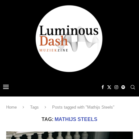
Home
Tags
Posts tagged with "Mathijs Steels"
TAG:
MATHIJS STEELS