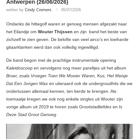
Antwerpen (26/06/2026)
written by
Cindy Cremers
05/07/2026
Ondanks de hittegolf waren er genoeg mensen afgezakt naar
het Eilandje om
Wouter Thijssen
en zijn band het beste van
zichzelf te zien geven. De belofte van veel airco’s en loeiharde
gitaarklanken werd dan ook volledig ingewilligd.
De band begon met de prachtige instrumentale opening
Kaleidoscoop
en vervolgens nog meer pareltjes uit het album
Broer,
zoals
Vroeger Toen We Mooier Waren, Kus, Het Meisje
Dat Een Jongen Was
en uiteraard ook de undergroudhits die we
ondertussen allemaal kennen,
ten berde te brengen. Als
toemaatje kregen we ook nog enkele singles uit Wouter zijn
vorige album uit 2019 te horen zoals
Grootstadliefdes
en
Is
Deze Stad Groot Genoeg.