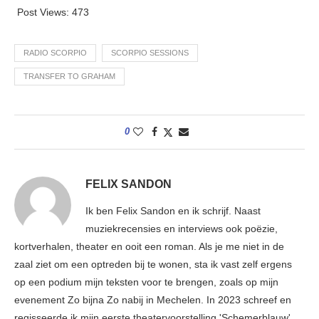
Post Views:
473
RADIO SCORPIO
SCORPIO SESSIONS
TRANSFER TO GRAHAM
0
FELIX SANDON
Ik ben Felix Sandon en ik schrijf. Naast
muziekrecensies en interviews ook poëzie,
kortverhalen, theater en ooit een roman. Als je me niet in de
zaal ziet om een optreden bij te wonen, sta ik vast zelf ergens
op een podium mijn teksten voor te brengen, zoals op mijn
evenement Zo bijna Zo nabij in Mechelen. In 2023 schreef en
regisseerde ik mijn eerste theatervoorstelling 'Schemerblauw',