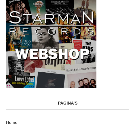
PAGINA’S
Home