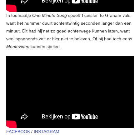
In toemaatje
One Minute Song
speelt Transfer To Graham vals,
want het nummer duurt achtentwintig seconden langer dan een
minuut. Dit had hij net zo goed achterwege kunnen laten, want
veel spannends valt er hier niet te beleven. Of hij had toch eens
Montevideo
kunnen spelen.
FACEBOOK
/
INSTAGRAM