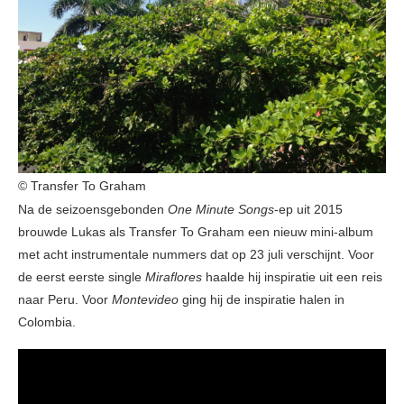
© Transfer To Graham
Na de seizoensgebonden
One Minute Songs
-ep uit 2015
brouwde Lukas als Transfer To Graham een nieuw mini-album
met acht instrumentale nummers dat op 23 juli verschijnt. Voor
de eerst eerste single
Miraflores
haalde hij inspiratie uit een reis
naar Peru. Voor
Montevideo
ging hij de inspiratie halen in
Colombia.