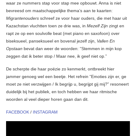
waar ze nummers stap voor stap mee opbouwt. Anna is niet
bevreesd om maatschappelijke thema’s aan te kaarten:
Migrantenouders
schreef ze voor haar ouders, die met haar uit
Kazachstan vluchtten toen ze drie was, in
Mezelf Zijn
zingt en
rapt ze op een soulvolle beat (met piano en saxofoon) over
biseksueel, panseksueel en bovenal jezelf zijn,
Vallen En
Opstaan
bevat dan weer de woorden: “Stemmen in mijn kop
zeggen dat ik beter stop / Maar nee, ik geef niet op.”
De scherpte die haar poëzie zo kenmerkt, ontbreekt hier
jammer genoeg wel een beetje. Het refrein “Emoties zijn er, ge
moet ze niet verzwijgen / Ik begrijp u, begrijpt gij mij?” resoneert
duidelijk bij het publiek, en toch hebben we haar ritmische
woorden al veel dieper horen gaan dan dit.
FACEBOOK
/
INSTAGRAM