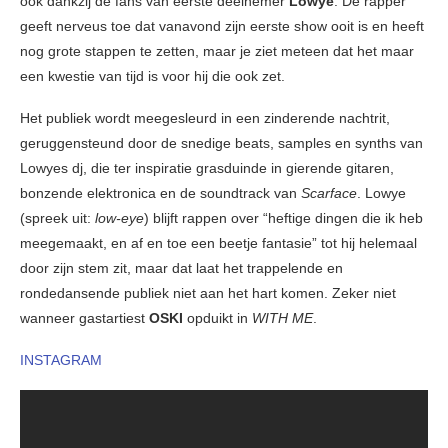
ook dankzij de fans van eerste deelnemer
Lowye
. De rapper
geeft nerveus toe dat vanavond zijn eerste show ooit is en heeft
nog grote stappen te zetten, maar je ziet meteen dat het maar
een kwestie van tijd is voor hij die ook zet.
Het publiek wordt meegesleurd in een zinderende nachtrit,
geruggensteund door de snedige beats, samples en synths van
Lowyes dj, die ter inspiratie grasduinde in gierende gitaren,
bonzende elektronica en de soundtrack van
Scarface
. Lowye
(spreek uit:
low-eye
) blijft rappen over “heftige dingen die ik heb
meegemaakt, en af en toe een beetje fantasie” tot hij helemaal
door zijn stem zit, maar dat laat het trappelende en
rondedansende publiek niet aan het hart komen. Zeker niet
wanneer gastartiest
OSKI
opduikt in
WITH ME
.
INSTAGRAM