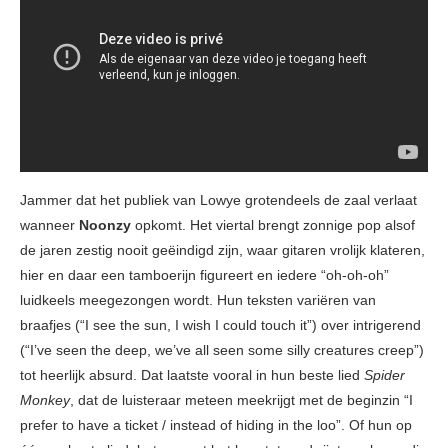
Jammer dat het publiek van Lowye grotendeels de zaal verlaat
wanneer
Noonzy
opkomt. Het viertal brengt zonnige pop alsof
de jaren zestig nooit geëindigd zijn, waar gitaren vrolijk klateren,
hier en daar een tamboerijn figureert en iedere “oh-oh-oh”
luidkeels meegezongen wordt. Hun teksten variëren van
braafjes (“I see the sun, I wish I could touch it”) over intrigerend
(“I’ve seen the deep, we’ve all seen some silly creatures creep”)
tot heerlijk absurd. Dat laatste vooral in hun beste lied
Spider
Monkey
, dat de luisteraar meteen meekrijgt met de beginzin “I
prefer to have a ticket / instead of hiding in the loo”. Of hun op