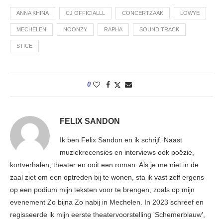
ANNA KHINA
CJ OFFICIALLL
CONCERTZAAK
LOWYE
MECHELEN
NOONZY
RAPHA
SOUND TRACK
STICE
0
FELIX SANDON
Ik ben Felix Sandon en ik schrijf. Naast
muziekrecensies en interviews ook poëzie,
kortverhalen, theater en ooit een roman. Als je me niet in de
zaal ziet om een optreden bij te wonen, sta ik vast zelf ergens
op een podium mijn teksten voor te brengen, zoals op mijn
evenement Zo bijna Zo nabij in Mechelen. In 2023 schreef en
regisseerde ik mijn eerste theatervoorstelling 'Schemerblauw',