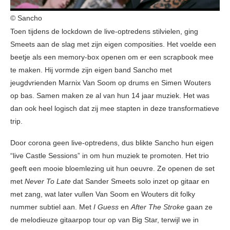
© Sancho
Toen tijdens de lockdown de live-optredens stilvielen, ging
Smeets aan de slag met zijn eigen composities. Het voelde een
beetje als een memory-box openen om er een scrapbook mee
te maken. Hij vormde zijn eigen band Sancho met
jeugdvrienden Marnix Van Soom op drums en Simen Wouters
op bas. Samen maken ze al van hun 14 jaar muziek. Het was
dan ook heel logisch dat zij mee stapten in deze transformatieve
trip.
Door corona geen live-optredens, dus blikte Sancho hun eigen
“live Castle Sessions” in om hun muziek te promoten. Het trio
geeft een mooie bloemlezing uit hun oeuvre. Ze openen de set
met
Never To Late
dat Sander Smeets solo inzet op gitaar en
met zang, wat later vullen Van Soom en Wouters dit folky
nummer subtiel aan. Met
I Guess
en
After The Stroke
gaan ze
de melodieuze gitaarpop tour op van Big Star, terwijl we in