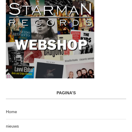
PAGINA’S
Home
nieuws