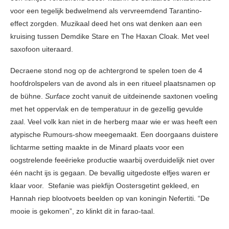
voor een tegelijk bedwelmend als vervreemdend Tarantino-
effect zorgden. Muzikaal deed het ons wat denken aan een
kruising tussen Demdike Stare en The Haxan Cloak. Met veel
saxofoon uiteraard.
Decraene stond nog op de achtergrond te spelen toen de 4
hoofdrolspelers van de avond als in een ritueel plaatsnamen op
de bühne.
Surface
zocht vanuit de uitdeinende saxtonen voeling
met het oppervlak en de temperatuur in de gezellig gevulde
zaal. Veel volk kan niet in de herberg maar wie er was heeft een
atypische Rumours-show meegemaakt. Een doorgaans duistere
lichtarme setting maakte in de Minard plaats voor een
oogstrelende feeërieke productie waarbij overduidelijk niet over
één nacht ijs is gegaan. De bevallig uitgedoste elfjes waren er
klaar voor. Stefanie was piekfijn Oostersgetint gekleed, en
Hannah riep blootvoets beelden op van koningin Nefertiti. “De
mooie is gekomen”, zo klinkt dit in farao-taal.