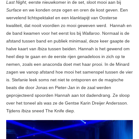
Last Night,
eerste nieuwkomer in de set, sloot mooi aan bij
Surface
en we konden onze ogen en oren de kost geven. Een
wervelend lichtspektakel en een klanktapijt van Oosterse
kwaliteit, dat nooit voordien zo mooi geweven werd. Hannah en
de band kwamen voor het eerst los bij
Wallaroo
. Normaal is de
afstand tussen band en publiek minimaal, deze keer gaapte de
halve kaart van
Ibiza
tussen beiden. Hannah is het gewend om
heel diep te gaan en de eerste rijen genadeloos in zich op te
nemen, zoals een anaconda doet met haar prooi. In de Minard
zagen we vanop afstand hoe mooi het samenspel tussen de vier
is. Stefanie leek soms net niet te ontsporen en de magische
beats die door Jonas en Pieter-Jan in de zaal werden
geprojecteerd spoorden Hannah aan tot dadendrang. Ze sloop
over het toneel als was ze de Gentse Karin Dreijer Andersson.
Tijdens
Ibiza
sneed The Knife diep.