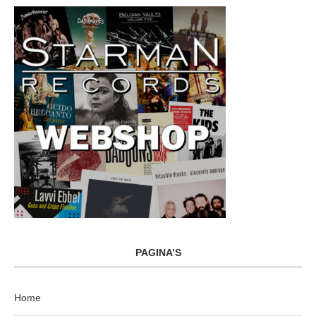
PAGINA’S
Home