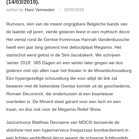
(14/03/2019).
written by
Hans Vermeulen
16/03/2019
Rumours, één van de meest ongrijpbare Belgische bands van
de laatste vijf jaren, vierde gisteren feest in een mythisch decor.
Het viertal rond de Gentse frontvrouw Hannah Vandenbussche
heeft een jaar lang getoerd met debuutplaat Megamix. Het
startschot werd gelost in de Sint-Jacobskerk. We schrijven
‘winter 2018’. 365 Dagen en een winter later gingen we dus
gisteren met zijn allen naar het theater in de Minardschouwburg.
Een hypergezellige schouwburg die voor altijd de link zal
bewaren met dé bekendste Gentse komiek uit de geschiedenis,
Romain Deconinck, die ondertussen al een kwarteeuw
overleden is. De Minard staat garant voor een lach en een
traan, en dus ook voor de Megamix Relief Show.
Jazzvirtuoos Matthias Decraene van MDCIII lanceerde de
slotshow met een hypernerveus freejazzsax bombardement in
een lichtjes verbluffend decor waarin de schaarse lichtbundels