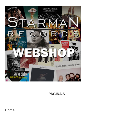
PAGINA’S
Home