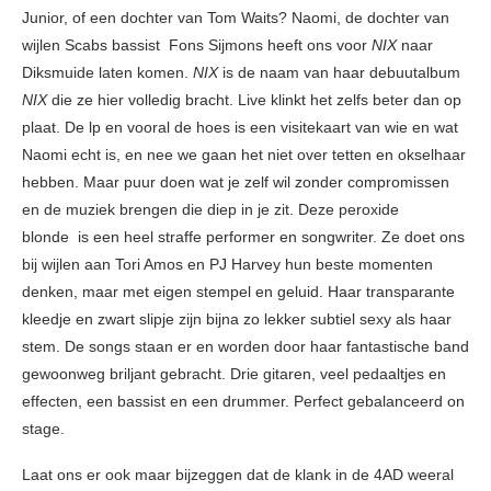
Junior, of een dochter van Tom Waits? Naomi, de dochter van
wijlen Scabs bassist Fons Sijmons heeft ons voor
NIX
naar
Diksmuide laten komen.
NIX
is de naam van haar debuutalbum
NIX
die ze hier volledig bracht. Live klinkt het zelfs beter dan op
plaat. De lp en vooral de hoes is een visitekaart van wie en wat
Naomi echt is, en nee we gaan het niet over tetten en okselhaar
hebben. Maar puur doen wat je zelf wil zonder compromissen
en de muziek brengen die diep in je zit. Deze peroxide
blonde is een heel straffe performer en songwriter. Ze doet ons
bij wijlen aan Tori Amos en PJ Harvey hun beste momenten
denken, maar met eigen stempel en geluid. Haar transparante
kleedje en zwart slipje zijn bijna zo lekker subtiel sexy als haar
stem. De songs staan er en worden door haar fantastische band
gewoonweg briljant gebracht. Drie gitaren, veel pedaaltjes en
effecten, een bassist en een drummer. Perfect gebalanceerd on
stage.
Laat ons er ook maar bijzeggen dat de klank in de 4AD weeral