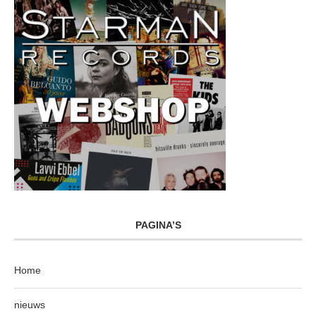
PAGINA’S
Home
nieuws