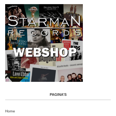
PAGINA’S
Home