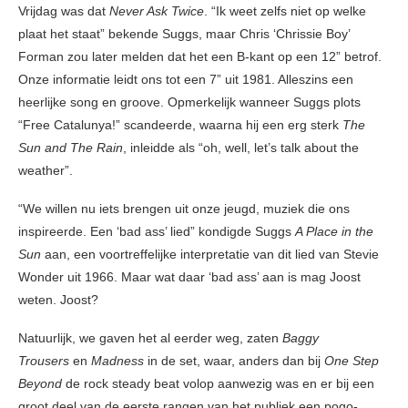
Vrijdag was dat
Never Ask Twice
. “Ik weet zelfs niet op welke
plaat het staat” bekende Suggs, maar Chris ‘Chrissie Boy’
Forman zou later melden dat het een B-kant op een 12” betrof.
Onze informatie leidt ons tot een 7” uit 1981. Alleszins een
heerlijke song en groove. Opmerkelijk wanneer Suggs plots
“Free Catalunya!” scandeerde, waarna hij een erg sterk
The
Sun and The Rain
, inleidde als “oh, well, let’s talk about the
weather”.
“We willen nu iets brengen uit onze jeugd, muziek die ons
inspireerde. Een ‘bad ass’ lied” kondigde Suggs
A Place in the
Sun
aan, een voortreffelijke interpretatie van dit lied van Stevie
Wonder uit 1966. Maar wat daar ‘bad ass’ aan is mag Joost
weten. Joost?
Natuurlijk, we gaven het al eerder weg, zaten
Baggy
Trousers
en
Madness
in de set, waar, anders dan bij
One Step
Beyond
de rock steady beat volop aanwezig was en er bij een
groot deel van de eerste rangen van het publiek een pogo-