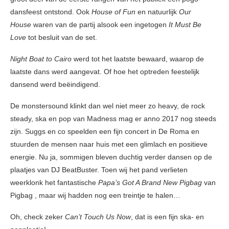
dansfeest ontstond. Ook
House of Fun
en natuurlijk
Our
House
waren van de partij alsook een ingetogen
It Must Be
Love
tot besluit van de set.
Night Boat to Cairo
werd tot het laatste bewaard, waarop de
laatste dans werd aangevat. Of hoe het optreden feestelijk
dansend werd beëindigend.
De monstersound klinkt dan wel niet meer zo heavy, de rock
steady, ska en pop van Madness mag er anno 2017 nog steeds
zijn. Suggs en co speelden een fijn concert in De Roma en
stuurden de mensen naar huis met een glimlach en positieve
energie. Nu ja, sommigen bleven duchtig verder dansen op de
plaatjes van DJ BeatBuster. Toen wij het pand verlieten
weerklonk het fantastische
Papa’s Got A Brand New Pigbag
van
Pigbag , maar wij hadden nog een treintje te halen…
Oh, check zeker
Can’t Touch Us Now
, dat is een fijn ska- en