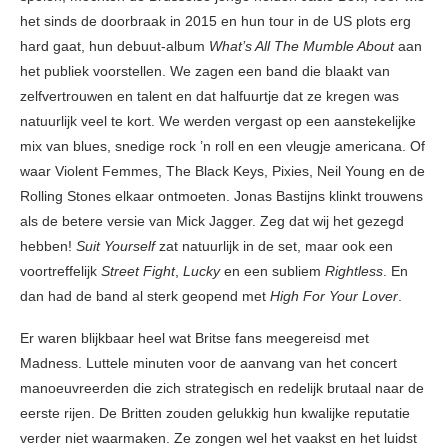
het sinds de doorbraak in 2015 en hun tour in de US plots erg
hard gaat, hun debuut-album
What’s All The Mumble About
aan
het publiek voorstellen. We zagen een band die blaakt van
zelfvertrouwen en talent en dat halfuurtje dat ze kregen was
natuurlijk veel te kort. We werden vergast op een aanstekelijke
mix van blues, snedige rock ’n roll en een vleugje americana. Of
waar Violent Femmes, The Black Keys, Pixies, Neil Young en de
Rolling Stones elkaar ontmoeten. Jonas Bastijns klinkt trouwens
als de betere versie van Mick Jagger. Zeg dat wij het gezegd
hebben!
Suit Yourself
zat natuurlijk in de set, maar ook een
voortreffelijk
Street Fight
,
Lucky
en een subliem
Rightless
. En
dan had de band al sterk geopend met
High For Your Lover
.
Er waren blijkbaar heel wat Britse fans meegereisd met
Madness. Luttele minuten voor de aanvang van het concert
manoeuvreerden die zich strategisch en redelijk brutaal naar de
eerste rijen. De Britten zouden gelukkig hun kwalijke reputatie
verder niet waarmaken. Ze zongen wel het vaakst en het luidst