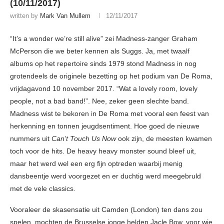
(10/11/2017)
written by
Mark Van Mullem
12/11/2017
“It’s a wonder we’re still alive” zei Madness-zanger Graham
McPerson die we beter kennen als Suggs. Ja, met twaalf
albums op het repertoire sinds 1979 stond Madness in nog
grotendeels de originele bezetting op het podium van De Roma,
vrijdagavond 10 november 2017. “Wat a lovely room, lovely
people, not a bad band!”. Nee, zeker geen slechte band.
Madness wist te bekoren in De Roma met vooral een feest van
herkenning en tonnen jeugdsentiment. Hoe goed de nieuwe
nummers uit
Can’t Touch Us Now
ook zijn, de meesten kwamen
toch voor de hits. De heavy heavy monster sound bleef uit,
maar het werd wel een erg fijn optreden waarbij menig
dansbeentje werd voorgezet en er duchtig werd meegebruld
met de vele classics.
Vooraleer de skasensatie uit Camden (London) ten dans zou
spelen, mochten de Brusselse jonge helden Jacle Bow, voor wie