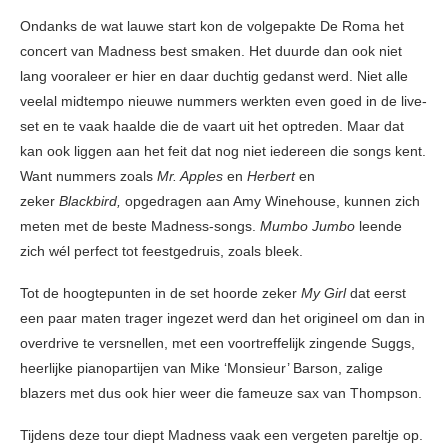
Ondanks de wat lauwe start kon de volgepakte De Roma het
concert van Madness best smaken. Het duurde dan ook niet
lang vooraleer er hier en daar duchtig gedanst werd. Niet alle
veelal midtempo nieuwe nummers werkten even goed in de live-
set en te vaak haalde die de vaart uit het optreden. Maar dat
kan ook liggen aan het feit dat nog niet iedereen die songs kent.
Want nummers zoals
Mr. Apples
en
Herbert
en
zeker
Blackbird,
opgedragen aan Amy Winehouse, kunnen zich
meten met de beste Madness-songs.
Mumbo Jumbo
leende
zich wél perfect tot feestgedruis, zoals bleek.
Tot de hoogtepunten in de set hoorde zeker
My Girl
dat eerst
een paar maten trager ingezet werd dan het origineel om dan in
overdrive te versnellen, met een voortreffelijk zingende Suggs,
heerlijke pianopartijen van Mike ‘Monsieur’ Barson, zalige
blazers met dus ook hier weer die fameuze sax van Thompson.
Tijdens deze tour diept Madness vaak een vergeten pareltje op.