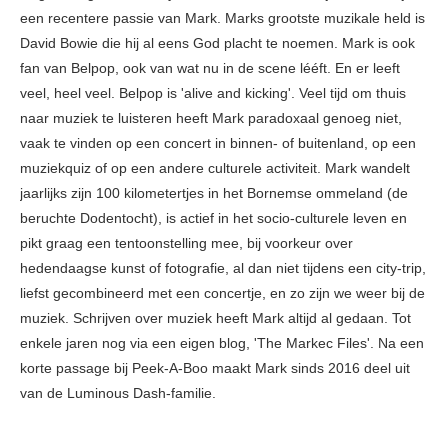
een recentere passie van Mark. Marks grootste muzikale held is
David Bowie die hij al eens God placht te noemen. Mark is ook
fan van Belpop, ook van wat nu in de scene lééft. En er leeft
veel, heel veel. Belpop is 'alive and kicking'. Veel tijd om thuis
naar muziek te luisteren heeft Mark paradoxaal genoeg niet,
vaak te vinden op een concert in binnen- of buitenland, op een
muziekquiz of op een andere culturele activiteit. Mark wandelt
jaarlijks zijn 100 kilometertjes in het Bornemse ommeland (de
beruchte Dodentocht), is actief in het socio-culturele leven en
pikt graag een tentoonstelling mee, bij voorkeur over
hedendaagse kunst of fotografie, al dan niet tijdens een city-trip,
liefst gecombineerd met een concertje, en zo zijn we weer bij de
muziek. Schrijven over muziek heeft Mark altijd al gedaan. Tot
enkele jaren nog via een eigen blog, 'The Markec Files'. Na een
korte passage bij Peek-A-Boo maakt Mark sinds 2016 deel uit
van de Luminous Dash-familie.