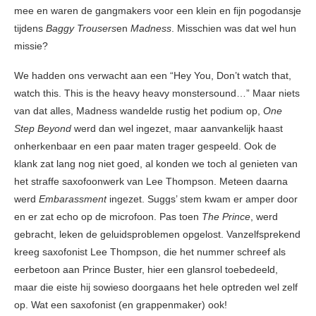
mee en waren de gangmakers voor een klein en fijn pogodansje
tijdens
Baggy Trousers
en
Madness
. Misschien was dat wel hun
missie?
We hadden ons verwacht aan een “Hey You, Don’t watch that,
watch this. This is the heavy heavy monstersound…” Maar niets
van dat alles, Madness wandelde rustig het podium op,
One
Step Beyond
werd dan wel ingezet, maar aanvankelijk haast
onherkenbaar en een paar maten trager gespeeld. Ook de
klank zat lang nog niet goed, al konden we toch al genieten van
het straffe saxofoonwerk van Lee Thompson. Meteen daarna
werd
Embarassment
ingezet. Suggs’ stem kwam er amper door
en er zat echo op de microfoon. Pas toen
The Prince
, werd
gebracht, leken de geluidsproblemen opgelost. Vanzelfsprekend
kreeg saxofonist Lee Thompson, die het nummer schreef als
eerbetoon aan Prince Buster, hier een glansrol toebedeeld,
maar die eiste hij sowieso doorgaans het hele optreden wel zelf
op. Wat een saxofonist (en grappenmaker) ook!