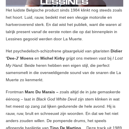
Het luidste Belgische product sinds 1984 klinkt nog steeds zoals
het hoort. Luid, rauw, bedekt met een vleugje motorolie en
hartveroverend sterk. En dat wist het publiek, want die waren al
talrijk present vanaf de eerste noten die op dat binnenplein in
Lessines gegooid werden door La Muerte.
Het psychedelisch-schizofrene gitaargeluid van gitaristen
Didier
‘Dee-J’ Moens
en
Michel Kirby
grijpt ons meteen vast bij
I Lost
My Hand.
Beide heren hebben een eigen stijl, die perfect
samensmelt in die overweldigende sound van de snaren die La
Muerte zo kenmerkt.
Frontman
Marc Du Marais –
zoals altijd de in jute gemaskerde
éénoog – laat in
Black God White Devil
zijn stem klinken in wat
het meest op zang zal lijken gedurende de hele avond. Hij is
rauw, ruw, brult en schreeuwt zijn woorden. En dat we het niet
anders zouden willen. De pompende drums, het speels
aflopende baslijntje van
Tino De Martino
… Deze track uit 1989