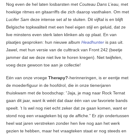
Nog even de hel laten losbarsten met
Couteau Dans L’eau,
met
hoekige ritmes en gitaarriffs die zich daarop vasthaken. Om met
Lucifer Sam
deze intense set af te sluiten. Dit vijftal is en blijft
Belgische topkwaliteit met een heel eigen stijl en geluid, dat ze
live minstens even sterk laten klinken als op plaat. En van
plaatjes gesproken: hun nieuwe album
Headhunter
is pas uit.
Jawel, met hun versie van de culttrack van Front 242 (beetje
jammer dat we deze niet live te horen kregen). Niet twijfelen,
voeg deze gewoon toe aan je collectie!
Eén van onze vroege
Therapy?
-herinneringen, is er eentje met
de moederfiguur in de hoofdrol, die in onze tienerjaren
thuiskwam met de boodschap: “Jaja, je mag naar Rock Ternat
gaan dit jaar, want ik wéét dat daar één van uw favoriete bands
speelt. ’t Is wel nog niet echt zeker dat ze gaan komen, want er
stond nog een vraagteken bij op de affiche.” Er zijn ondertussen
heel wat jaren verstreken zonder hen live nog aan het werk
gezien te hebben, maar het vraagteken staat er nog steeds en