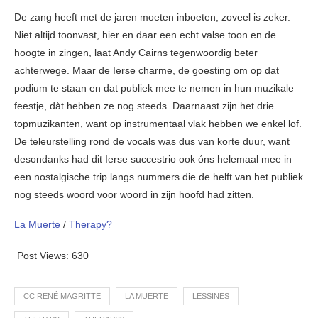
De zang heeft met de jaren moeten inboeten, zoveel is zeker.
Niet altijd toonvast, hier en daar een echt valse toon en de
hoogte in zingen, laat Andy Cairns tegenwoordig beter
achterwege. Maar de Ierse charme, de goesting om op dat
podium te staan en dat publiek mee te nemen in hun muzikale
feestje, dàt hebben ze nog steeds. Daarnaast zijn het drie
topmuzikanten, want op instrumentaal vlak hebben we enkel lof.
De teleurstelling rond de vocals was dus van korte duur, want
desondanks had dit Ierse succestrio ook óns helemaal mee in
een nostalgische trip langs nummers die de helft van het publiek
nog steeds woord voor woord in zijn hoofd had zitten.
La Muerte
/
Therapy?
Post Views:
630
CC RENÉ MAGRITTE
LA MUERTE
LESSINES