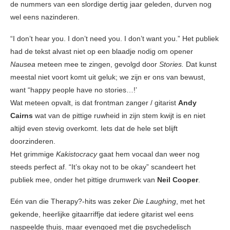
de nummers van een slordige dertig jaar geleden, durven nog
wel eens nazinderen.
“I don’t hear you. I don’t need you. I don’t want you.” Het publiek
had de tekst alvast niet op een blaadje nodig om opener
Nausea
meteen mee te zingen, gevolgd door
Stories.
Dat kunst
meestal niet voort komt uit geluk; we zijn er ons van bewust,
want “happy people have no stories…!’
Wat meteen opvalt, is dat frontman zanger / gitarist
Andy
Cairns
wat van de pittige ruwheid in zijn stem kwijt is en niet
altijd even stevig overkomt. Iets dat de hele set blijft
doorzinderen.
Het grimmige
Kakistocracy
gaat hem vocaal dan weer nog
steeds perfect af. “It’s okay not to be okay” scandeert het
publiek mee, onder het pittige drumwerk van
Neil Cooper
.
Eén van die Therapy?-hits was zeker
Die Laughing
, met het
gekende, heerlijke gitaarriffje dat iedere gitarist wel eens
naspeelde thuis, maar evengoed met die psychedelisch