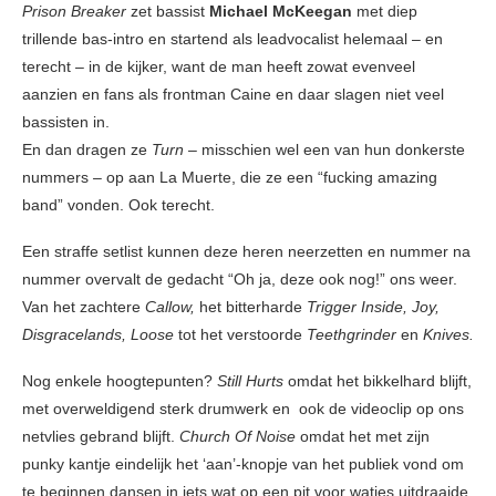
Prison Breaker
zet bassist
Michael McKeegan
met diep
trillende bas-intro en startend als leadvocalist helemaal – en
terecht – in de kijker, want de man heeft zowat evenveel
aanzien en fans als frontman Caine en daar slagen niet veel
bassisten in.
En dan dragen ze
Turn
– misschien wel een van hun donkerste
nummers
–
op aan La Muerte, die ze een “fucking amazing
band” vonden. Ook terecht.
Een straffe setlist kunnen deze heren neerzetten en nummer na
nummer overvalt de gedacht “Oh ja, deze ook nog!” ons weer.
Van het zachtere
Callow,
het bitterharde
Trigger Inside, Joy,
Disgracelands, Loose
tot het verstoorde
Teethgrinder
en
Knives.
Nog enkele hoogtepunten?
Still Hurts
omdat het bikkelhard blijft,
met overweldigend sterk drumwerk en ook de videoclip op ons
netvlies gebrand blijft.
Church Of Noise
omdat het met zijn
punky kantje eindelijk het ‘aan’-knopje van het publiek vond om
te beginnen dansen in iets wat op een pit voor watjes uitdraaide.