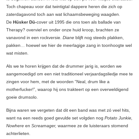
Toch chapeau voor dat twintigtal dappere heren die zich op
zaterdagavond toch aan wat lichaamsbeweging waagden.
De
Hüsker Dü-
cover uit 1995 die ons toen als ballade van
Therapy? overviel en onder onze huid kroop, brachten ze
vanavond in een rockversie.
Diane
blijft nog steeds plakken,
pakken… hoewel we hier de meerlagige zang in toonhoogte wel
wat misten.
Als we te horen krijgen dat de drummer jarig is, worden we
aangemoedigd om een niet traditioneel verjaardagsliedje mee te
zingen voor hem, met de woorden “Neal, drum like a
motherfucker!”, waarop hij ons trakteert op een overweldigend
goeie drumsolo.
Bijna waren we vergeten dat dit een band was met zó veel hits,
want na een reeds goed gevulde set volgden nog
Potato Junkie,
Nowhere
en
Screamager,
waarmee ze de luisteraars stomend
achterlieten.