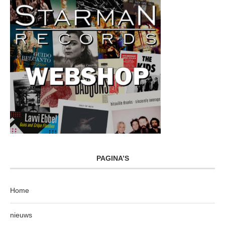
PAGINA’S
Home
nieuws