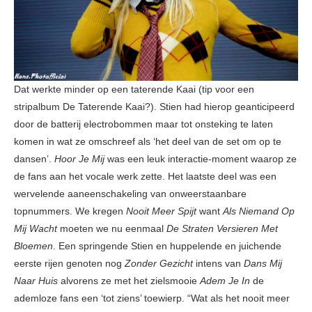
Dat werkte minder op een taterende Kaai (tip voor een
stripalbum De Taterende Kaai?). Stien had hierop geanticipeerd
door de batterij electrobommen maar tot onsteking te laten
komen in wat ze omschreef als ‘het deel van de set om op te
dansen’.
Hoor Je Mij
was een leuk interactie-moment waarop ze
de fans aan het vocale werk zette. Het laatste deel was een
wervelende aaneenschakeling van onweerstaanbare
topnummers. We kregen
Nooit Meer Spijt
want
Als Niemand Op
Mij Wacht
moeten we nu eenmaal
De Straten Versieren Met
Bloemen
. Een springende Stien en huppelende en juichende
eerste rijen genoten nog
Zonder Gezicht
intens van
Dans Mij
Naar Huis
alvorens ze met het zielsmooie
Adem Je In
de
ademloze fans een ‘tot ziens’ toewierp. “Wat als het nooit meer