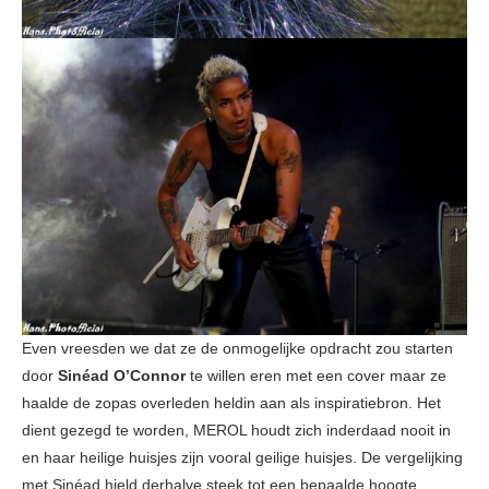
Even vreesden we dat ze de onmogelijke opdracht zou starten
door
Sinéad O’Connor
te willen eren met een cover maar ze
haalde de zopas overleden heldin aan als inspiratiebron. Het
dient gezegd te worden, MEROL houdt zich inderdaad nooit in
en haar heilige huisjes zijn vooral geilige huisjes. De vergelijking
met Sinéad hield derhalve steek tot een bepaalde hoogte.