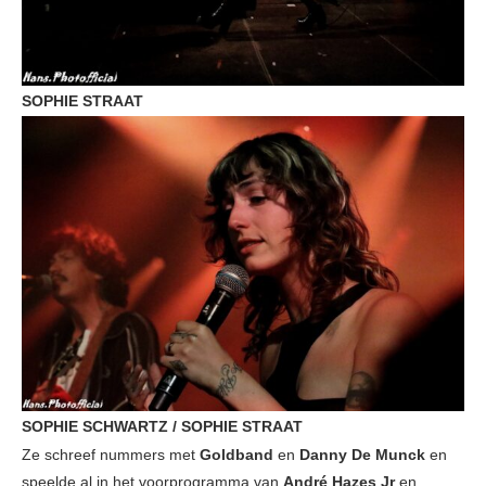
SOPHIE STRAAT
SOPHIE SCHWARTZ / SOPHIE STRAAT
Ze schreef nummers met
Goldband
en
Danny De Munck
en
speelde al in het voorprogramma van
André Hazes Jr
en