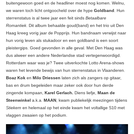
buitengewoon goed en de headliner moest nog komen. Welnu,
we waren toch licht ontgoocheld over de hype
Goldband
. Hun
sterrenstatus is al twee jaar een feit sinds
Betaalbare
Romantiek
. Dit album behaalde goud(band) en het trio uit Den
Haag kreeg vorig jaar de Popprijs. Hun bandnaam verwijst naar
hun vorig leven als stukadoor en een goldband is een soort
pleistergips. Goed gevonden in alle geval. Met Den Haag was
dus alweer een andere Nederlandse stad vertegenwoordigd.
Rotterdam waar was je? Twee uitverkochte Lotto Arena-shows
waren het levende bewijs van hun sterrenstatus in Vlaanderen.
Boaz Kok
en
Milo Driessen
laten zich als zangers op gitaar,
bas en drum begeleiden maar zeker ook door hun derde
zingende kompaan,
Karel Gerlach.
Diens liefje,
Maan de
Steenwinkel
a.k.a.
MAAN
, kwam publiekelijk meezingen tijdens
Stiekem
en helemaal op het einde kwam het voltallige S10 met
vlaggen zwaaien op het podium.