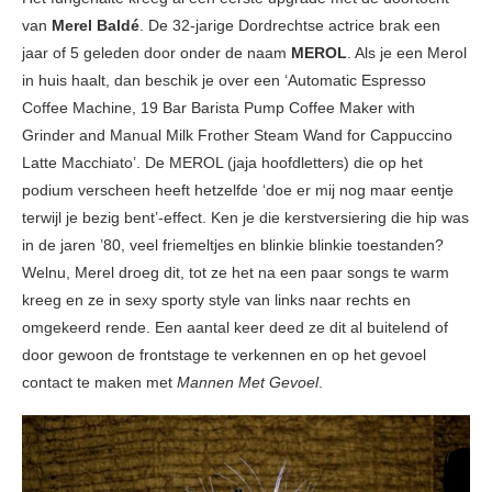
van
Merel Baldé
. De 32-jarige Dordrechtse actrice brak een
jaar of 5 geleden door onder de naam
MEROL
. Als je een Merol
in huis haalt, dan beschik je over een ‘Automatic Espresso
Coffee Machine, 19 Bar Barista Pump Coffee Maker with
Grinder and Manual Milk Frother Steam Wand for Cappuccino
Latte Macchiato’. De MEROL (jaja hoofdletters) die op het
podium verscheen heeft hetzelfde ‘doe er mij nog maar eentje
terwijl je bezig bent’-effect. Ken je die kerstversiering die hip was
in de jaren ’80, veel friemeltjes en blinkie blinkie toestanden?
Welnu, Merel droeg dit, tot ze het na een paar songs te warm
kreeg en ze in sexy sporty style van links naar rechts en
omgekeerd rende. Een aantal keer deed ze dit al buitelend of
door gewoon de frontstage te verkennen en op het gevoel
contact te maken met
Mannen Met Gevoel
.