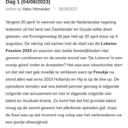
Dag 1 (04/08/2023)
written by
Hans Vermeulen
09/08/2023
Vergeet 30 april! In weerwil van wat de Nederlandse regering
iedereen uit het land van Zaanlander en Gouda wilde doen
geloven, viel Koninginnedag dit jaar niet op 30 april maar op 4
augustus. De viering viel samen met de start van de
Lokerse
Feesten 2023
en waarom dan beide feestelijkheden niet
gewoon combineren en de eerste avond van ‘De Lokerse’ in een
oranje gloed onder te dompelen? Het was een uitverkochte start
en dat viel niet gek moeilijk te verklaren want op
Froukje
na
stond alles wat anno 2023 Hollands en Hip is op de line-up. De
optredens stonden wat ons betreft jammer genoeg in stijgende
volgorde van amusement en niet in stijgende volgorde van
talent en muzikale branie. Zo komt het dat het grootste talent
vroeg op de avond gewoon het allerbeste optreden gaf, maar
de Kaai was op dat moment nog volop aan het verbroederen na
een jaartje afwezigheid.