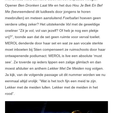
Opener
Ben Dronken Laat Me
en het duo
Hou Je Bek En Bef
Me (
bevreemdend dit luidkeels door jongens te horen
meebrullen) en meteen aansluitend
Foefsafari
hoeven geen
verdere uitleg zeker? Het uitstekende
Vol
met de geweldige
oneliner “Zit je vol, vol van jezelf? Of heb je nog een plekje
vrij?”, toonde aan dat de set geen ruimte voor verval toeliet.
MEROL denderde door haar set en wat ze aan vocale sterkte
moet inboeten bij Stien compenseert ze ruimschoots door haar
ontwapenende podiumact. MEROL is live een absolute ‘must
see’. Ze toverde op ieders lippen een zalige glimlach en dan
moest afsluiter en anthem
Lekker Met De Meiden
nog volgen.
Ja kijk, van de volgende passage uit dit nummer worden we nu
eenmaal altijd vrolijk: “Wat is het toch fijn een meid te zijn.
Lekker met de meiden lullen. Lekker met de meiden in het
rood”.