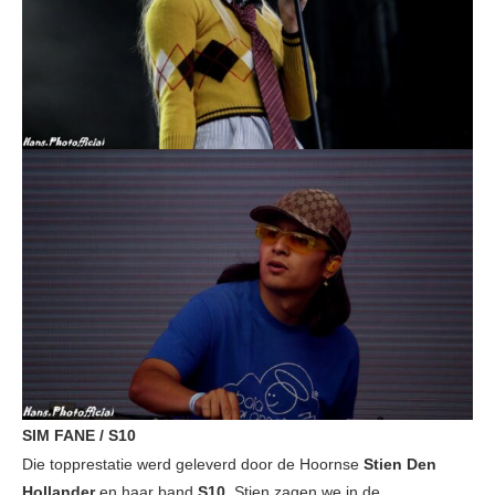
SIM FANE / S10
Die topprestatie werd geleverd door de Hoornse
Stien Den
Hollander
en haar band
S10
. Stien zagen we in de