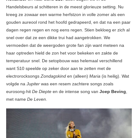
Handelsbeurs al schitteren in de meest glorieuze setting. Nu
kreeg ze zowaar een warme herfstzon in volle zomer als een
gouden aureool rond het hoofd gedrapeerd, en dat na een paar
dagen regen regen en nog eens regen. Stien bekloeg er zich al
snel over dat ze een dikke trui had aangetrokken. We
vermoeden dat de weergoden grote fan zijn want meteen na
haar optreden hield de zon het voor bekeken en zakte de
temperatuur snel. De setopbouw was helemaal verschillend
want S10 speelde op zeker door aan te zetten met de
electrorocksongs
Zondagskind
en (alleen)
Maria
(is heilig). Wat
volgde na
Jupiter
was een resem zachtere songs zoals
eurosong-hit
De Diepte
en de intense song van
Joep Beving
,
met name
De Leven
.