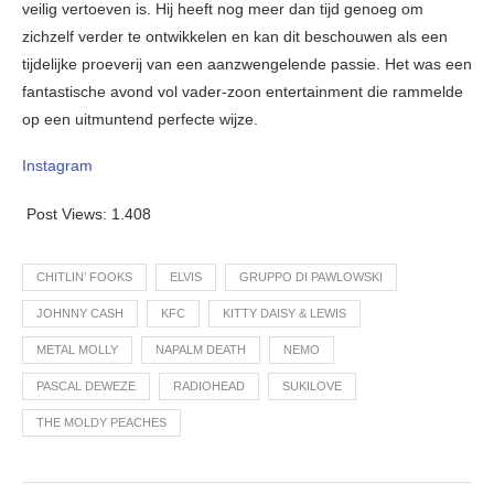
veilig vertoeven is. Hij heeft nog meer dan tijd genoeg om
zichzelf verder te ontwikkelen en kan dit beschouwen als een
tijdelijke proeverij van een aanzwengelende passie. Het was een
fantastische avond vol vader-zoon entertainment die rammelde
op een uitmuntend perfecte wijze.
Instagram
Post Views:
1.408
CHITLIN’ FOOKS
ELVIS
GRUPPO DI PAWLOWSKI
JOHNNY CASH
KFC
KITTY DAISY & LEWIS
METAL MOLLY
NAPALM DEATH
NEMO
PASCAL DEWEZE
RADIOHEAD
SUKILOVE
THE MOLDY PEACHES