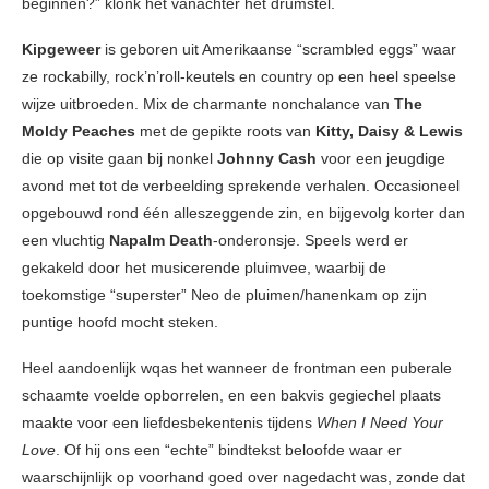
beginnen?” klonk het vanachter het drumstel.
Kipgeweer
is geboren uit Amerikaanse “scrambled eggs” waar
ze rockabilly, rock’n’roll-keutels en country op een heel speelse
wijze uitbroeden. Mix de charmante nonchalance van
The
Moldy Peaches
met de gepikte roots van
Kitty, Daisy & Lewis
die op visite gaan bij nonkel
Johnny Cash
voor een jeugdige
avond met tot de verbeelding sprekende verhalen. Occasioneel
opgebouwd rond één alleszeggende zin, en bijgevolg korter dan
een vluchtig
Napalm Death
-onderonsje. Speels werd er
gekakeld door het musicerende pluimvee, waarbij de
toekomstige “superster” Neo de pluimen/hanenkam op zijn
puntige hoofd mocht steken.
Heel aandoenlijk wqas het wanneer de frontman een puberale
schaamte voelde opborrelen, en een bakvis gegiechel plaats
maakte voor een liefdesbekentenis tijdens
When I Need Your
Love
. Of hij ons een “echte” bindtekst beloofde waar er
waarschijnlijk op voorhand goed over nagedacht was, zonde dat