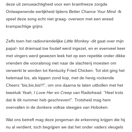
deze uit zenuwachtigheid voor een brainfreeze zorgde.
Ontwapenende eerlijkheid tijdens
Better Chance Your Mind
-lk
speel deze song echt niet graag- overwon met een wreed
krampachtige grijns.
Zelfs toen het radiovriendelijke
Little Monkey
-dit gaat over mijn
papa!- tot driemaal toe foutief werd ingezet, en er evenveel keer
met vingers werd gewezen leek het op een repetitie onder dikke
vrienden die vooralsnog niet naar de slachterij moesten om
verwerkt te worden tot Kentucky Fried Chicken. Tot slot ging het
helemaal los, als kippen zond kop, met de hevig rockende
Cheers
“bis,bis,bis!!!”, om ons daarna te laten uitbollen met het
tweeluik
Yeah, I Love Her
en
Creep
van Radiohead. “Heel trots
dat ik dit nummer heb geschreven!”. Trotsheid mag hem
overvallen in de donkere volkse steegjes van Hoboken.
Wat ons betreft mag deze jongeman de erkenning krijgen die hij
nu al verdient, toch begrijpen we dat het onder vaders vleugels