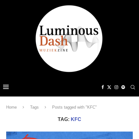
Home
Tags
Posts tagged with "KFC"
TAG:
KFC