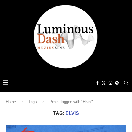
Home
Tags
Posts tagged with "Elvis"
TAG:
ELVIS