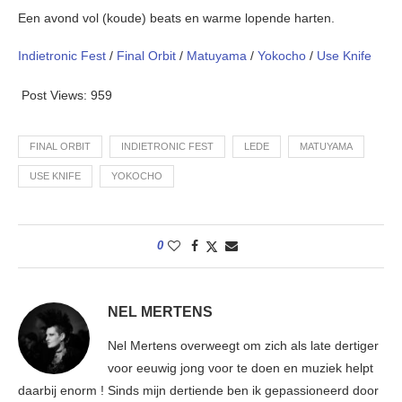
Een avond vol (koude) beats en warme lopende harten.
Indietronic Fest
/
Final Orbit
/
Matuyama
/
Yokocho
/
Use Knife
Post Views:
959
FINAL ORBIT
INDIETRONIC FEST
LEDE
MATUYAMA
USE KNIFE
YOKOCHO
0
NEL MERTENS
Nel Mertens overweegt om zich als late dertiger
voor eeuwig jong voor te doen en muziek helpt
daarbij enorm ! Sinds mijn dertiende ben ik gepassioneerd door