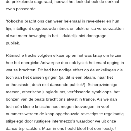
de prikkelende dageraad, hoewel het leek dat ook de oerknal
even passeerde.
Yokocho
bracht ons dan weer helemaal in rave-sfeer en hun
fijn, intelligent opgebouwde ritmes en elektronica veroorzaakten
al wat meer beweging in het – duidelijk niet dansgrage –
publiek.
Ritmische tracks volgden elkaar op en het was knap om te zien
hoe het energieke Antwerpse duo ook fysiek helemaal opging in
wat ze brachten. Dit had het nodige effect op de enkelingen die
toch aan het dansen gingen (ja, dit is een blaam, naar het
enthousiaste, doch niet dansende publiek!). Scherpzininnige
toetsen, etherische jungledrums, verfrissende synthloops, het
bonzen van de beats bracht ons alvast in trance. Als we dan
toch één kleine kritische noot mogen toevoegen: in veel
nummers werden de knap opgebouwde rave-trips te regelmatig
stilgelegd door rustigere intermezzo’s waardoor we uit onze
dance-trip raakten. Maar in ons hoofd bleef het een feestje!