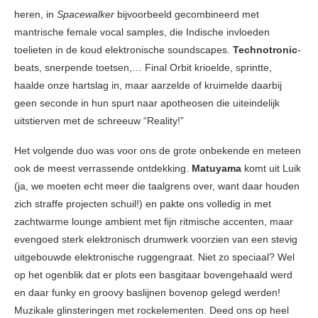
heren, in
Spacewalker
bijvoorbeeld gecombineerd met
mantrische female vocal samples, die Indische invloeden
toelieten in de koud elektronische soundscapes.
Technotronic
-
beats, snerpende toetsen,… Final Orbit krioelde, sprintte,
haalde onze hartslag in, maar aarzelde of kruimelde daarbij
geen seconde in hun spurt naar apotheosen die uiteindelijk
uitstierven met de schreeuw “Reality!”
Het volgende duo was voor ons de grote onbekende en meteen
ook de meest verrassende ontdekking.
Matuyama
komt uit Luik
(ja, we moeten echt meer die taalgrens over, want daar houden
zich straffe projecten schuil!) en pakte ons volledig in met
zachtwarme lounge ambient met fijn ritmische accenten, maar
evengoed sterk elektronisch drumwerk voorzien van een stevig
uitgebouwde elektronische ruggengraat. Niet zo speciaal? Wel
op het ogenblik dat er plots een basgitaar bovengehaald werd
en daar funky en groovy baslijnen bovenop gelegd werden!
Muzikale glinsteringen met rockelementen. Deed ons op heel