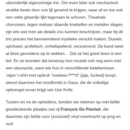
uitzonderlijk eigenzinnige trio. Om even later ook mechanisch
strakke beats door ons lijf geramd te krijgen, waar af en toe ook
een vette gitaarlijn lijkt tegenaan te schuren. Theatrale
chorussen, tegen mekaar slaande koebellen en metalen slagen,
zijn iets wat men als details zou kunnen beschrijven, maar bij dit
trio precies het bevreemdend mystieke verschil maken. Duivels,
spiritueel, profetisch, onheilspellend, verzoenend. De band weet
al deze gevoelens op te wekken… Dat ze het goed doen is een
feit. En ze toonden dat bovenop hun muziek ook nog eens met
een steunactie, want wie hun in verschillende betekenissen
‘wijze’ t-shirt met opdruk “sowieso f****d” (jaja, fucked) koopt,
steunt daarmee het noodfonds in Gaza, die de volledige
opbrengst ervan krijgt van Use Knife.
Tussen en na de optredens, konden we rekenen op met liefde
geselecteerde plaatjes van dj
François Du Painlait
, die
daarmee zijn liefde voor (exclusief) vinyl overbracht op jong en
oud.