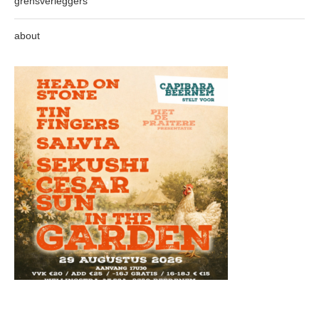
grensverleggers
about