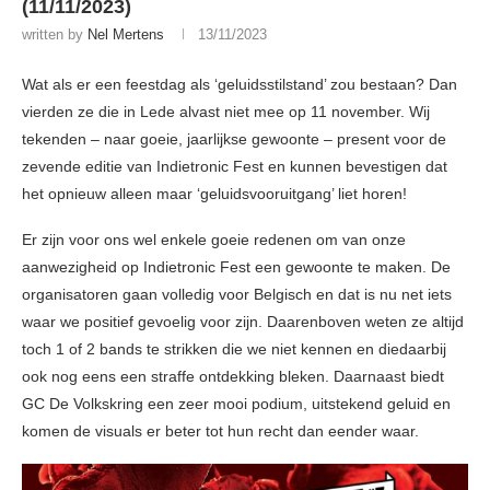
(11/11/2023)
written by
Nel Mertens
13/11/2023
Wat als er een feestdag als ‘geluidsstilstand’ zou bestaan? Dan
vierden ze die in Lede alvast niet mee op 11 november. Wij
tekenden – naar goeie, jaarlijkse gewoonte – present voor de
zevende editie van Indietronic Fest en kunnen bevestigen dat
het opnieuw alleen maar ‘geluidsvooruitgang’ liet horen!
Er zijn voor ons wel enkele goeie redenen om van onze
aanwezigheid op Indietronic Fest een gewoonte te maken. De
organisatoren gaan volledig voor Belgisch en dat is nu net iets
waar we positief gevoelig voor zijn. Daarenboven weten ze altijd
toch 1 of 2 bands te strikken die we niet kennen en diedaarbij
ook nog eens een straffe ontdekking bleken. Daarnaast biedt
GC De Volkskring een zeer mooi podium, uitstekend geluid en
komen de visuals er beter tot hun recht dan eender waar.