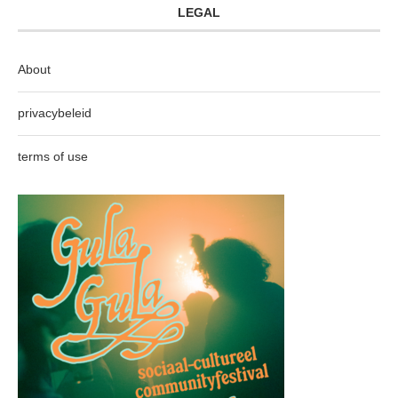
LEGAL
About
privacybeleid
terms of use