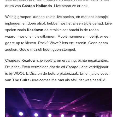
drum van
Gaston Hollands
. Live staan ze er ook.
Weinig groepen kunnen zoiets live spelen, en met dat laptopje
inpluggen en doen alsof, hebben we het al een tijdje gehad. Live
spelen zoals
Kezdown
de strakke set bracht is de reden
waarom we ons huis uitkomen. Mooie nummers; moeilijk er een
genre op te kleven. Rock? Wave? Iets ertussenin. Geen naam
zoeken. Goeie muziek hoeft geen stempel.
Chapeau
Kezdown
, je voelt jaren ervaring, echte muzikanten.
Dit is top. Even vermelden dat de cd
Escape Lane
verkrijgbaar
is bij WOOL-E Disc en de betere platenzaak. En oh ja die cover
van
The Cult
s
Here comes the rain
als afsluiter was heerlijk!