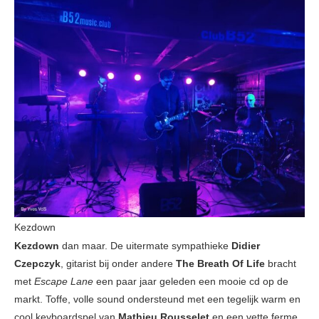
Kezdown
Kezdown
dan maar. De uitermate sympathieke
Didier
Czepczyk
, gitarist bij onder andere
The Breath Of Life
bracht
met
Escape Lane
een paar jaar geleden een mooie cd op de
markt. Toffe, volle sound ondersteund met een tegelijk warm en
cool keyboardspel van
Mathieu Rousselet
en een vette ferme