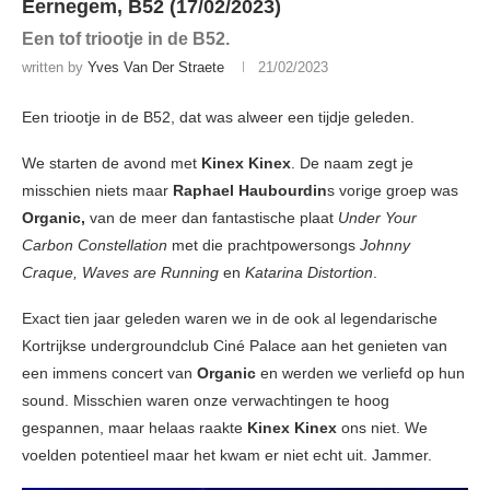
Eernegem, B52 (17/02/2023)
Een tof triootje in de B52.
written by
Yves Van Der Straete
21/02/2023
Een triootje in de B52, dat was alweer een tijdje geleden.
We starten de avond met
Kinex Kinex
. De naam zegt je
misschien niets maar
Raphael Haubourdin
s vorige groep was
Organic,
van de meer dan fantastische plaat
Under Your
Carbon Constellation
met die prachtpowersongs
Johnny
Craque, Waves are Running
en
Katarina Distortion
.
Exact tien jaar geleden waren we in de ook al legendarische
Kortrijkse undergroundclub Ciné Palace aan het genieten van
een immens concert van
Organic
en werden we verliefd op hun
sound. Misschien waren onze verwachtingen te hoog
gespannen, maar helaas raakte
Kinex Kinex
ons niet. We
voelden potentieel maar het kwam er niet echt uit. Jammer.