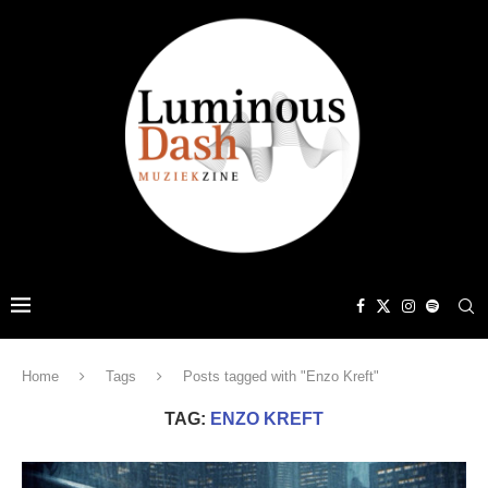
Home
Tags
Posts tagged with "Enzo Kreft"
TAG:
ENZO KREFT