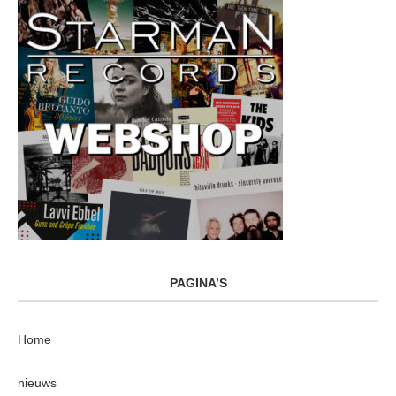
PAGINA’S
Home
nieuws