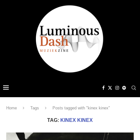
Home
Tags
Posts tagged with "kinex kinex"
TAG:
KINEX KINEX