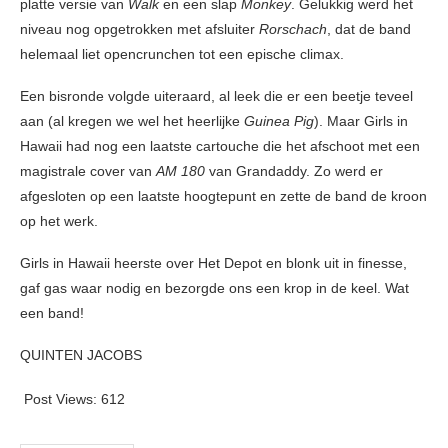
platte versie van
Walk
en een slap
Monkey
. Gelukkig werd het
niveau nog opgetrokken met afsluiter
Rorschach
, dat de band
helemaal liet opencrunchen tot een epische climax.
Een bisronde volgde uiteraard, al leek die er een beetje teveel
aan (al kregen we wel het heerlijke
Guinea Pig
). Maar Girls in
Hawaii had nog een laatste cartouche die het afschoot met een
magistrale cover van
AM 180
van Grandaddy. Zo werd er
afgesloten op een laatste hoogtepunt en zette de band de kroon
op het werk.
Girls in Hawaii heerste over Het Depot en blonk uit in finesse,
gaf gas waar nodig en bezorgde ons een krop in de keel. Wat
een band!
QUINTEN JACOBS
Post Views:
612