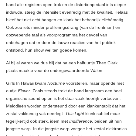
band alle registers open trok en de distortionpedaal iets dieper
induwde, steeg de intensiteit evenredig met de kwaliteit. Helaas
bleef het niet echt hangen en klonk het behoorlijk clichématig.
Ook zou iets minder profileringsdrang (van de frontman) en
opzwepende taal als voorprogramma het gevoel van
onbehagen dat er door de lauwe reacties van het publiek
ontstond, hun show wel ten goede komen.
Al bij al waren we dus blij dat na een halfuurtje Theo Clark
plaats maakte voor de ondergewaardeerde Walen.
Girls In Hawaii kwam
Nocturne
voorstellen, maar opende met
oudje
Flavor
. Zoals steeds trekt de band langzaam een heel
organische sound op en is het daar vaak heerlijk vertoeven.
Melodieën worden ondersteund door een klankentapijt dat het
zestal vakkundig vak neerlegt.
This Light
klonk subtiel maar
tegelijkertijd ook sterk, idem met
Indifference
, beiden uit hun
jongste worp. In die jongste worp voegde het zestal elektronica