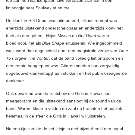
toe aan hun klankenpalet. Live vertaalde zich dat in een
knipoogje naar Soulwax af en toe.
De klank in Het Depot was uitmuntend, elk instrument was
enerzijds uitstekend onderscheidbaar en anderzijds klonk het
toch als een geheel. Hitjes
Misses
en
Not Dead
waren
bloedmooi, net als
Blue Shape
ertussenin. Wie ingedommeld
was, werd dan opgeschrikt door een magistrale versie van
Time
To Forgive The Winter
, dat de band volledig liet ontsporen en
een eerste hoogtepunt was. Gitaren sneden hun zorgvuldig
opgebouwd klankentapijt aan stukken en het publiek reageerde
dankbaar.
Ook opvallend was de lichtshow die Girls in Hawaii had
meegebracht en die uitstekend aansloot bij de sound van de
band. Warme kleuren vulden de zaal en brachten het publiek
helemaal in de sfeer die Girls in Hawaii wil uitstralen.
Na een tijdje zakte de set ietsje in met bijvoorbeeld een nogal