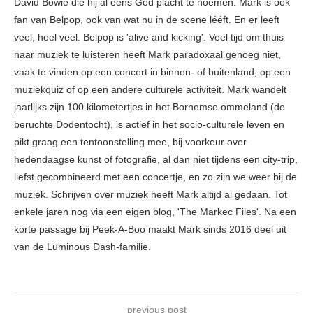
David Bowie die hij al eens God placht te noemen. Mark is ook
fan van Belpop, ook van wat nu in de scene lééft. En er leeft
veel, heel veel. Belpop is 'alive and kicking'. Veel tijd om thuis
naar muziek te luisteren heeft Mark paradoxaal genoeg niet,
vaak te vinden op een concert in binnen- of buitenland, op een
muziekquiz of op een andere culturele activiteit. Mark wandelt
jaarlijks zijn 100 kilometertjes in het Bornemse ommeland (de
beruchte Dodentocht), is actief in het socio-culturele leven en
pikt graag een tentoonstelling mee, bij voorkeur over
hedendaagse kunst of fotografie, al dan niet tijdens een city-trip,
liefst gecombineerd met een concertje, en zo zijn we weer bij de
muziek. Schrijven over muziek heeft Mark altijd al gedaan. Tot
enkele jaren nog via een eigen blog, 'The Markec Files'. Na een
korte passage bij Peek-A-Boo maakt Mark sinds 2016 deel uit
van de Luminous Dash-familie.
previous post