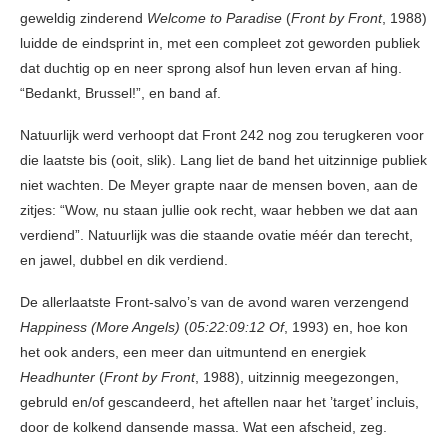
geweldig zinderend
Welcome to Paradise
(
Front by Front
, 1988)
luidde de eindsprint in, met een compleet zot geworden publiek
dat duchtig op en neer sprong alsof hun leven ervan af hing.
“Bedankt, Brussel!”, en band af.
Natuurlijk werd verhoopt dat Front 242 nog zou terugkeren voor
die laatste bis (ooit, slik). Lang liet de band het uitzinnige publiek
niet wachten. De Meyer grapte naar de mensen boven, aan de
zitjes: “Wow, nu staan jullie ook recht, waar hebben we dat aan
verdiend”. Natuurlijk was die staande ovatie méér dan terecht,
en jawel, dubbel en dik verdiend.
De allerlaatste Front-salvo’s van de avond waren verzengend
Happiness (More Angels)
(
05:22:09:12 Of
, 1993) en, hoe kon
het ook anders, een meer dan uitmuntend en energiek
Headhunter
(
Front by Front
, 1988), uitzinnig meegezongen,
gebruld en/of gescandeerd, het aftellen naar het ’target’ incluis,
door de kolkend dansende massa. Wat een afscheid, zeg.