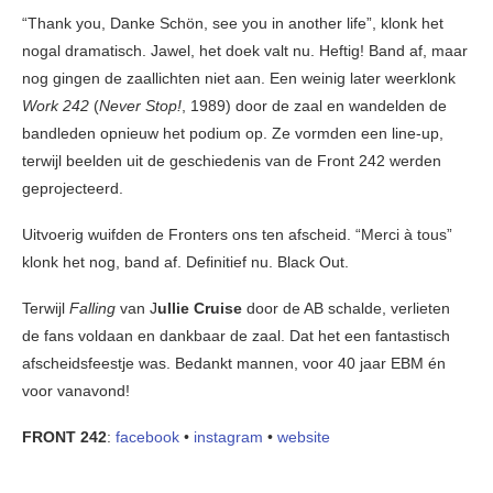
“Thank you, Danke Schön, see you in another life”, klonk het
nogal dramatisch. Jawel, het doek valt nu. Heftig! Band af, maar
nog gingen de zaallichten niet aan. Een weinig later weerklonk
Work 242
(
Never Stop!
, 1989) door de zaal en wandelden de
bandleden opnieuw het podium op. Ze vormden een line-up,
terwijl beelden uit de geschiedenis van de Front 242 werden
geprojecteerd.
Uitvoerig wuifden de Fronters ons ten afscheid. “Merci à tous”
klonk het nog, band af. Definitief nu. Black Out.
Terwijl
Falling
van J
ullie Cruise
door de AB schalde, verlieten
de fans voldaan en dankbaar de zaal. Dat het een fantastisch
afscheidsfeestje was. Bedankt mannen, voor 40 jaar EBM én
voor vanavond!
FRONT 242
:
facebook
•
instagram
•
website