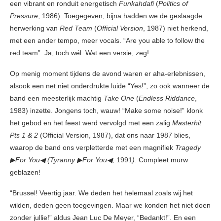
een vibrant en ronduit energetisch
Funkahdafi
(
Politics of
Pressure
, 1986). Toegegeven, bijna hadden we de geslaagde
herwerking van
Red Team
(
Official Version
, 1987) niet herkend,
met een ander tempo, meer vocals. “Are you able to follow the
red team”. Ja, toch wél. Wat een versie, zeg!
Op menig moment tijdens de avond waren er aha-erlebnissen,
alsook een net niet onderdrukte luide “Yes!”, zo ook wanneer de
band een meesterlijk machtig
Take One
(
Endless Riddance
,
1983) inzette. Jongens toch, wauw! “Make some noise!” klonk
het gebod en het feest werd vervolgd met een zalig
Masterhit
Pts 1 & 2
(Official Version, 1987), dat ons naar 1987 blies,
waarop de band ons verpletterde met een magnifiek
Tragedy
▶For You◀ (Tyranny ▶For You◀,
1991
)
. Compleet murw
geblazen!
“Brussel! Veertig jaar. We deden het helemaal zoals wij het
wilden, deden geen toegevingen. Maar we konden het niet doen
zonder jullie!” aldus Jean Luc De Meyer, “Bedankt!”. En een