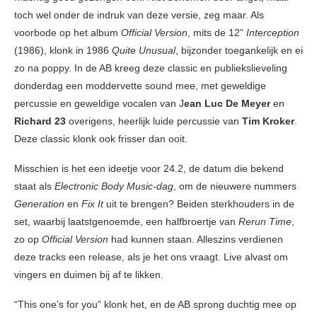
toch wel onder de indruk van deze versie, zeg maar. Als
voorbode op het album
Official Version
, mits de 12”
Interception
(1986), klonk in 1986
Quite Unusual
, bijzonder toegankelijk en ei
zo na poppy. In de AB kreeg deze classic en publiekslieveling
donderdag een moddervette sound mee, met geweldige
percussie en geweldige vocalen van J
ean Luc De Meyer
en
Richard 23
overigens, heerlijk luide percussie van
Tim Kroker
.
Deze classic klonk ook frisser dan ooit.
Misschien is het een ideetje voor 24.2, de datum die bekend
staat als
Electronic Body Music-dag
, om de nieuwere nummers
Generation
en
Fix It
uit te brengen? Beiden sterkhouders in de
set, waarbij laatstgenoemde, een halfbroertje van
Rerun Time
,
zo op
Official Version
had kunnen staan. Alleszins verdienen
deze tracks een release, als je het ons vraagt. Live alvast om
vingers en duimen bij af te likken.
“This one’s for you” klonk het, en de AB sprong duchtig mee op