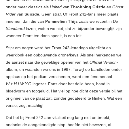
onder meer classics als
United
van
Throbbing Gristle
en
Ghost
Rider
van
Suicide
. Geen straf. Of Front 242-fans méér plaats
innemen dan die van
Pommelien Thijs
zoals we recent in
De
Standaard
lazen, wéten we niet, dat ze bijzonder beweeglijk zijn
wanneer Front ten dans speelt, is een feit.
Stipt om negen werd het Front 242-letterlogo uitgelicht en
weerklonk een opbouwende drone/keys. Als snel herkenden we
de aanzet naar die geweldige opener van het
Official Version
-
album, en waanden we ons in 1987. Terwijl de bandleden onder
applaus op het podium verschenen, werd een fenomenaal
W.Y.H.I.W.Y.G
ingezet. Fans door het dolle heen, band in
bloedvorm en topgeluid. Het viel op hoe dicht deze versie bij het
origineel van de plaat zat, zonder gedateerd te klinken. Wat een
versie, zeg, machtig!
Dat het bij Front 242 aan vitaliteit nog lang niet ontbreekt,
ondanks de aangekondigde stop, hoefde niet bewezen, al