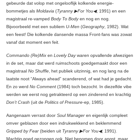
gebeurde dat volop met ongelooflijk kolkende energie-
bommetjes als
Moldavia
(
Tyranny ▶For You◀
, 1991) en een
magistraal re-vamped
Body To Body
en nog en nog.
Bijvoorbeeld met een subliem
U-Men
(
Geography
, 1982). Wat
een feest! Die kolkende dansende massa Front-fans was zowat
vanaf dat moment een feit.
Commando (Re)Mix
en
Lovely Day
waren opvallende afwezigen
in de set, maar dat werd ruimschoots goedgemaakt door een
magistraal
No Shuffle
, het publiek uitzinnig, en nog lang na de
laatste noot “Always ahead” scanderend, of wat had je gedacht.
En zo werd
No Comment
(1984) toch bezocht. In diezelfde vibe
werden we eerst nog getrakteerd op een zinderend en krachtig
Don’t Crash
(uit de
Politics of Pressure
-ep, 1985).
Aangenaam verrast door
Soul Manager
en eigenlijk compleet
omver geblazen door een indrukwekkend en beklemmend
Gripped by Fear
(beiden uit
Tyranny ▶For You◀
, 1991).
Machtig goed gezongen ook. Niet benomen door angst, maar