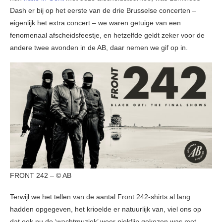
Dash er bij op het eerste van de drie Brusselse concerten –
eigenlijk het extra concert – we waren getuige van een
fenomenaal afscheidsfeestje, en hetzelfde geldt zeker voor de
andere twee avonden in de AB, daar nemen we gif op in.
FRONT 242 – © AB
Terwijl we het tellen van de aantal Front 242-shirts al lang
hadden opgegeven, het krioelde er natuurlijk van, viel ons op
dat ook nu de ‘wachtmuziek’ weer piekfijn gekozen was met