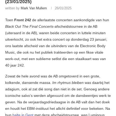
(23/01/2025)
written by
Mark Van Mullem
26/01/2025
Toen
Front 242
de allerlaatste concerten aankondigde van hun
Black Out The Final Concerts
-afscheidstournee in de AB
(uiteraard in de AB), waren beide concerten in luttele minuten
uitverkocht, zo ook het extra concert op donderdag 23 januari,
ons laatste afscheid van de uitvinders van de Electronic Body
Music, die ook nu het publiek trakteerden op een fikse vitale
work-out, met een sublieme setlist die een staalkaart was van
40 jaar 242.
Zowat de hele avond was de AB omgetoverd in een grote,
kolkende, dansende massa.
Im rhytmus bleiben
was daarbij het
adagium, ook al zat dié song dan niet in de set. Genoeg andere
iconische salvo’s werden afgevuurd om de dansbeentjes werk te
geven. Na de verjaardagsdriedaagse in de AB valt dan het doek
en houdt het EBM-instituut het allicht definitief voor bekeken. Na
hun
halte in Gent
met deze afscheidstournee, was Luminous