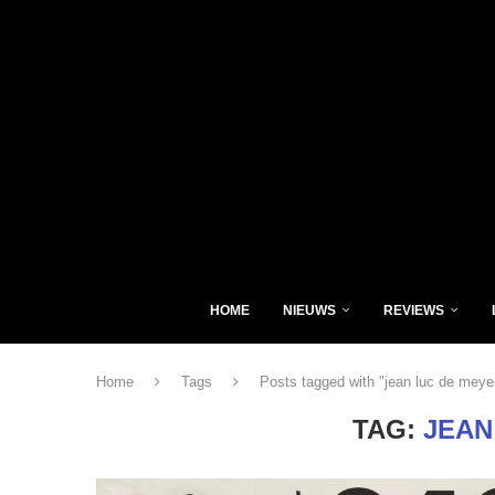
HOME
NIEUWS
REVIEWS
Home
Tags
Posts tagged with "jean luc de meye
TAG:
JEAN