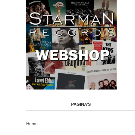
PAGINA’S
Home