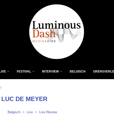
LIVE
FESTIVAL
INTERVIEW
BELGISCH
GRENSVERL
r"
 LUC DE MEYER
Belgisch
Live
Live Review