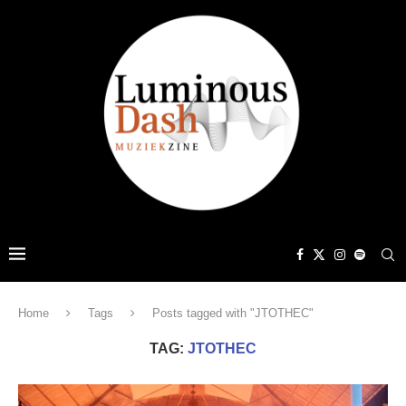
Home
Tags
Posts tagged with "JTOTHEC"
TAG:
JTOTHEC