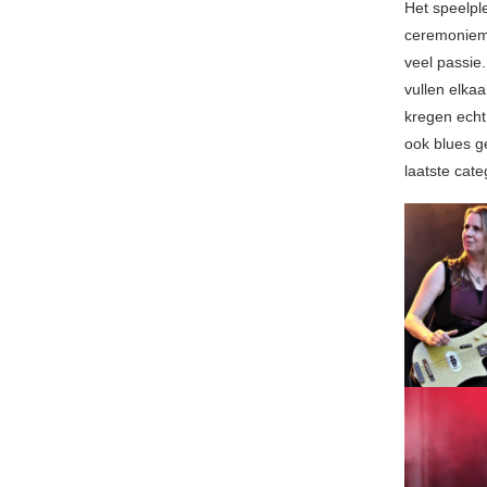
Het speelpl
ceremonieme
veel passi
vullen elka
kregen echt 
ook blues g
laatste cate