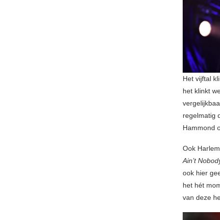
Het vijftal 
het klinkt w
vergelijkba
regelmatig
Hammond or
Ook Harlem 
Ain’t Nobo
ook hier ge
het hét mom
van deze he