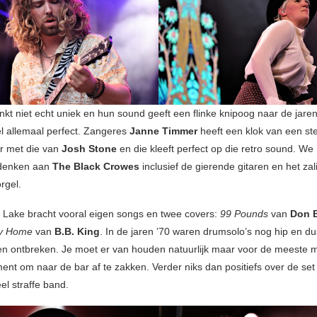
klinkt niet echt uniek en hun sound geeft een flinke knipoog naar de jare
el allemaal perfect. Zangeres
Janne Timmer
heeft een klok van een s
ar met die van
Josh Stone
en die kleeft perfect op die retro sound. W
 denken aan
The Black Crowes
inclusief de gierende gitaren en het zal
gel.
Lake bracht vooral eigen songs en twee covers:
99 Pounds
van
Don 
dy Home
van
B.B. King
. In de jaren ’70 waren drumsolo’s nog hip en d
en ontbreken. Je moet er van houden natuurlijk maar voor de meeste
ent om naar de bar af te zakken. Verder niks dan positiefs over de set
el straffe band.