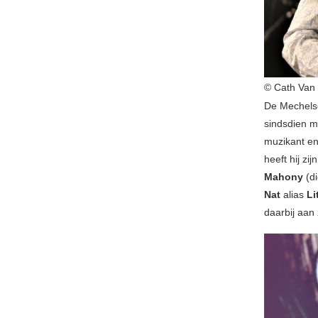
© Cath Van
De Mechel
sindsdien m
muzikant en
heeft hij z
Mahony
(d
Nat
alias
Li
daarbij aan 