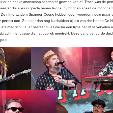
ezier en het vakmanschap spatten er gewoon van af. Troch was de per
ester die alles in goede banen leidde, hij zingt en speelt de mondha
e. De ritme-tandem Spanger-Coene hebben geen woorden nodig maar 
ar perfect aan. Zet daar dan nog klasbakken bij als van der Nat en De 
iets magisch. Ja, er bestaat blues die na een tijdje begint te vervelen 
ebracht met passie die het publiek meetrekt. Deze band behoorde duidel
gorie.