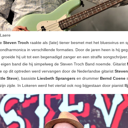
 Laere
se
Steven Troch
raakte als (late) tiener besmet met het bluesvirus en 
ondharmonica in verschillende formaties. Door de jaren heen is hij geg
 groeide hij uit tot een begenadigd zanger en een straffe songschrijver
ijn eigen band die hij simpelweg de Steven Troch Band noemde. Gitarist
ie op dit optreden werd vervangen door de Nederlandse gitarist
Steven
ttle Steve
), bassiste
Liesbeth Sprangers
en drummer
Bernd Coene
s
zijn zijde. In Lokeren werd het viertal ook nog bijgestaan door pianist
I