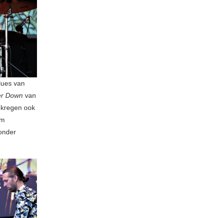
lues van
er Down
van
e kregen ook
em
onder