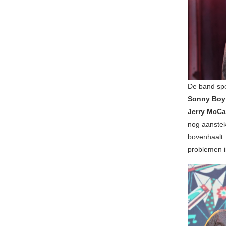
De band spe
Sonny Boy
Jerry McCa
nog aanstek
bovenhaalt.
problemen i