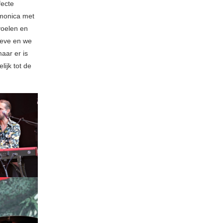
fecte
rmonica met
voelen en
Neve en we
maar er is
ijk tot de