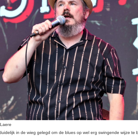
 Laere
jn duidelijk in de wieg gelegd om de blues op wel erg swingende wijze te