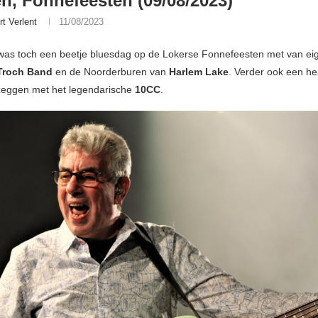
n, Fonnefeesten (09/08/2023)
rt Verlent
11/08/2023
as toch een beetje bluesdag op de Lokerse Fonnefeesten met van e
Troch Band
en de Noorderburen van
Harlem Lake
. Verder ook een he
zeggen met het legendarische
10CC
.