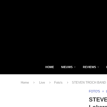
HOME
NIEUWS
REVIEWS
Home
Live
Foto's
STEVEN TROCH BAND + H
FOTO'S
STEVE