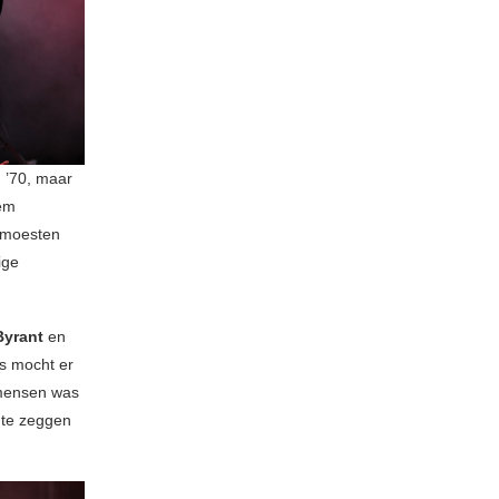
n ’70, maar
tem
e moesten
ige
Byrant
en
us mocht er
 mensen was
 te zeggen