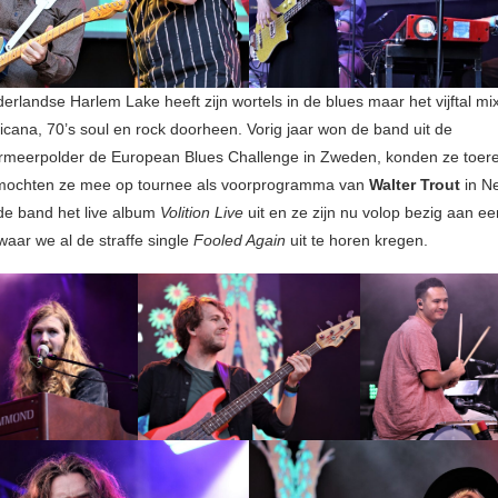
rlandse Harlem Lake heeft zijn wortels in de blues maar het vijftal mi
cana, 70’s soul en rock doorheen. Vorig jaar won de band uit de
meerpolder de European Blues Challenge in Zweden, konden ze toere
mochten ze mee op tournee als voorprogramma van
Walter Trout
in N
 de band het live album
Volition Live
uit en ze zijn nu volop bezig aan e
waar we al de straffe single
Fooled Again
uit te horen kregen.