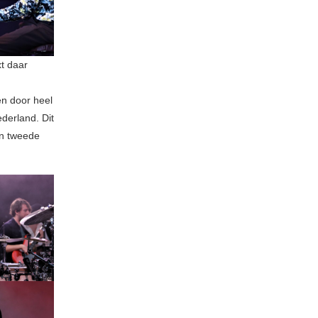
xt daar
n door heel
ederland. Dit
en tweede