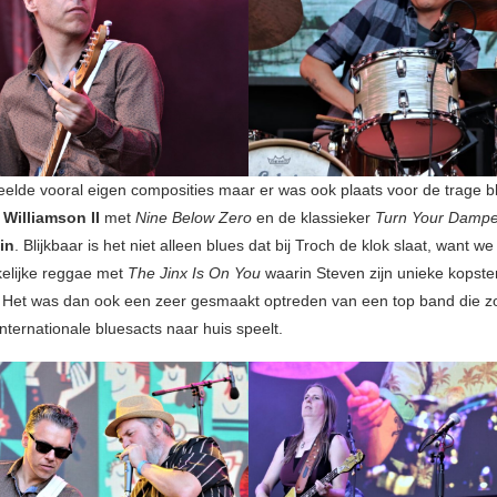
elde vooral eigen composities maar er was ook plaats voor de trage b
Williamson II
met
Nine Below Zero
en de klassieker
Turn Your Damp
in
. Blijkbaar is het niet alleen blues dat bij Troch de klok slaat, want w
elijke reggae met
The Jinx Is On You
waarin Steven zijn unieke kopst
 Het was dan ook een zeer gesmaakt optreden van een top band die z
nternationale bluesacts naar huis speelt.