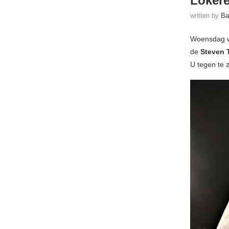
Lokere
written by
Ba
Woensdag w
de
Steven 
U tegen te 