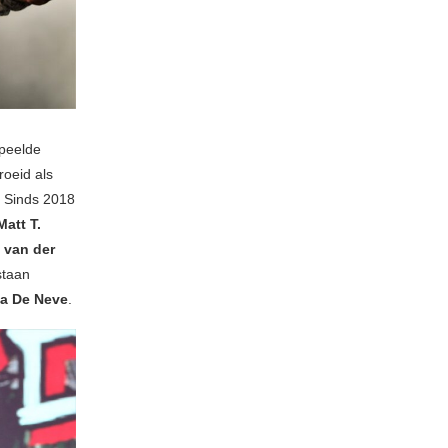
speelde
roeid als
. Sinds 2018
Matt T.
 van der
taan
lja De Neve
.