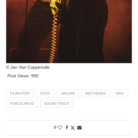
© Jan Van Coppenolle
Post Views:
990
FILIBUSTER
HOZO
JWLDMS
MELTHEADS
NINU
PORCELAIN ID
SOUND TRACK
0