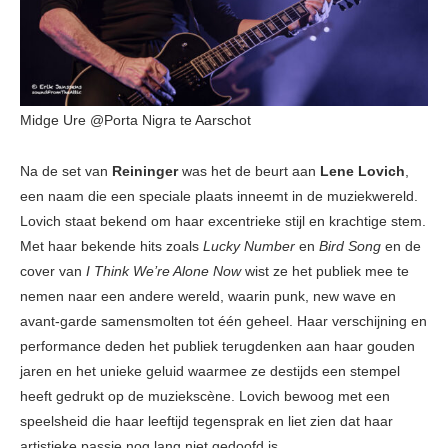
Midge Ure @Porta Nigra te Aarschot
Na de set van
Reininger
was het de beurt aan
Lene Lovich
,
een naam die een speciale plaats inneemt in de muziekwereld.
Lovich staat bekend om haar excentrieke stijl en krachtige stem.
Met haar bekende hits zoals
Lucky Number
en
Bird Song
en de
cover van
I Think We’re Alone Now
wist ze het publiek mee te
nemen naar een andere wereld, waarin punk, new wave en
avant-garde samensmolten tot één geheel. Haar verschijning en
performance deden het publiek terugdenken aan haar gouden
jaren en het unieke geluid waarmee ze destijds een stempel
heeft gedrukt op de muziekscène. Lovich bewoog met een
speelsheid die haar leeftijd tegensprak en liet zien dat haar
artistieke passie nog lang niet gedoofd is.