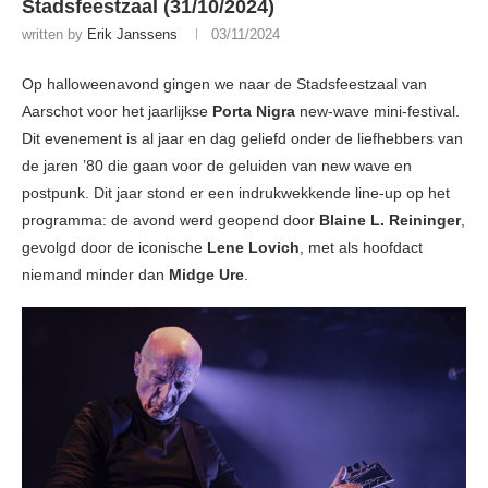
Stadsfeestzaal (31/10/2024)
written by
Erik Janssens
03/11/2024
Op halloweenavond gingen we naar de Stadsfeestzaal van
Aarschot voor het jaarlijkse
Porta Nigra
new-wave mini-festival.
Dit evenement is al jaar en dag geliefd onder de liefhebbers van
de jaren ’80 die gaan voor de geluiden van new wave en
postpunk. Dit jaar stond er een indrukwekkende line-up op het
programma: de avond werd geopend door
Blaine L. Reininger
,
gevolgd door de iconische
Lene Lovich
, met als hoofdact
niemand minder dan
Midge Ure
.