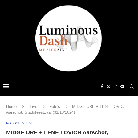
Home
Live
Foto's
MIDGE URE + LENE LOVICH
Aarschot, Stadsfeestzaal (31/10/2024)
FOTO'S
LIVE
MIDGE URE + LENE LOVICH Aarschot,