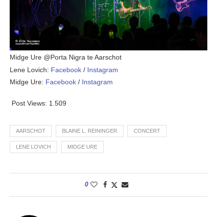
Midge Ure @Porta Nigra te Aarschot
Lene Lovich:
Facebook
/
Instagram
Midge Ure:
Facebook
/
Instagram
Post Views:
1.509
AARSCHOT
BLAINE L. REININGER
CONCERT
LENE LOVICH
MIDGE URE
0