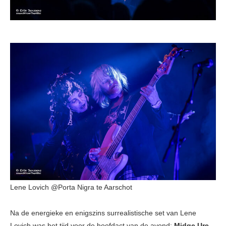
Lene Lovich @Porta Nigra te Aarschot
Na de energieke en enigszins surrealistische set van Lene
Lovich was het tijd voor de hoofdact van de avond:
Midge Ure
.